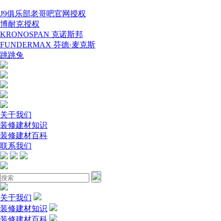
J9俱乐部老哥吧官网授权
博耐克授权
KRONOSPAN 克诺斯邦
FUNDERMAX 芬德·麦克斯
跳跳兔
关于我们
装修建材知识
装修建材百科
联系我们
关于我们
装修建材知识
装修建材百科