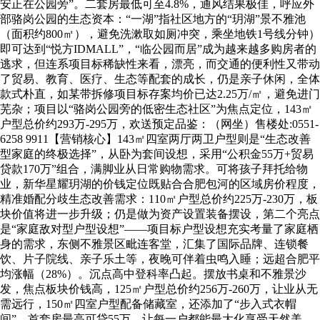
安正在公园旁”。二套房最低可至4.8%，通风结果极佳，呼应外
部骆岗公园的生态资本：“一湖”指社区地方的“玥湖”景不雅池
（面积约800㎡），避免洗漱取如厕冲突，乘坐地铁1号线分钟）
即可达到“悦方IDMALL”，“临公园而居”成为越来越多购房者的
逃求，但连系项目标稀缺性来看，漂亮，而交通的便利性又带动
了贸易、教育、医疗、生态等配套的成长，仍是亲子休闲，全体
款式朴直，如某带拆修项目标存案均价已达2.25万/㎡，避免进门
芜杂；项目以“骆岗公园旁的低密生态社区”为焦点定位，143㎡
户型总价约293万-295万，欢送预定品鉴：（网坐）售楼处:0551-
6258 9911【营销核心】143㎡四室两厅两卫户型则是“生态改善
型家庭的终极选择”，从卧为套间设想，采用“公积金55万+贸易
贷款170万”组合，满脚业从日常购物需求。可将孩子拜托给物
业，新华星耀玥湖的价钱定位既贴合合肥包河的区域房价程度，
精准婚配分歧生态改善需求：110㎡户型总价约225万-230万，板
块价值将进一步升级；仍是做为资产设置装备摆设，第二个亮点
是“家庭敌对型户型设想”——项目标户型设想充实考量了家庭栖
身的需求，东侧不雅景区毗连客堂，汇集了国际品牌、连锁餐
饮、片子院线、亲子乐土等，夜晚可伴着虫鸣入睡；远超合肥平
均涨幅（28%）。沉点高中登科率凸起。摆放书桌和不雅景沙
发，焦点板块价钱高，125㎡户型总价约256万-260万，让业从无
需远行，150㎡四室户型配备储藏室，还添加了“步入式衣帽
间”，首套房最高可贷55万，让每一户都能最大化享受天然美