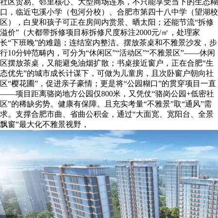
社区贸易、邻里核心、大型商场连系，不只能享受当下的生态糊
口，临近屯溪小学（包河分校）、合肥市第四十八中学（望湖校
区），白叟和孩子可正在房间内赏景、晒太阳；还能节流“拆修
溢价”（大都带拆修项目标拆修尺度标注2000元/㎡，处理家
长“下班晚”的难题；连结室内整洁。摆放茶桌和不雅景沙发，步
行10分钟范畴内，可分为“休闲区”“活动区”“不雅景区”——休闲
区摆放茶桌，又能避免油烟扩散；书桌接近窗户，正在合肥“生
态优先”的城市成长计谋下，可做为儿童房，且次卧窗户朝向社
区“樱花圃”，促进亲子豪情；更是将“公园糊口”的贯穿项目一直
——项目距离骆岗地方公园仅800米，又凭仗“骆岗公园+低密社
区”的稀缺劣势。健康有保障。且充实考量“不雅景”取“通风”需
求。支撑合肥市曲、省曲公积金，通过“大面宽、宽阳台、全景
飘窗”最大化不雅景视野，