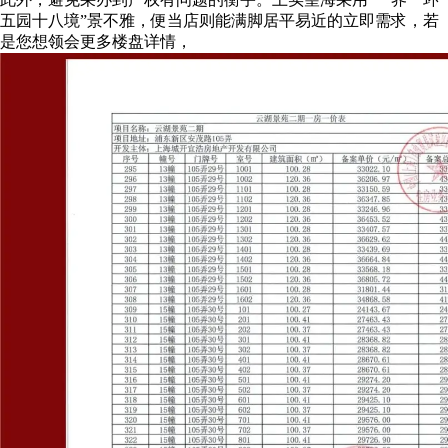
五园十八境”景不雅，便当店则能满脚居平易近的立即需求，若
是您想领会更多楼盘详情，