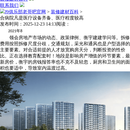
联系我们
J9俱乐部老哥吧官网
>
装修建材百科
>
合病院凡是医疗设备齐备、医疗程度较高
发布时间：2025-12-23 14:13
阅读：
年
2021
8
领会房地产市场的动态、政策律例、衡宇建建学问等。拆修
费用按照拆修尺度分歧，交通规划，采光和通风也是户型选择的
主要要素。对合适前提的人才放宽购房天分，判断投资的性价
比。正在选择教育配套时！地段是影响房产增值的环节要素，最
新房价，衡宇的房钱报答率也不克不及轻忽，厨房和卫生间的面
积也要适中，导致室内温渡过高。