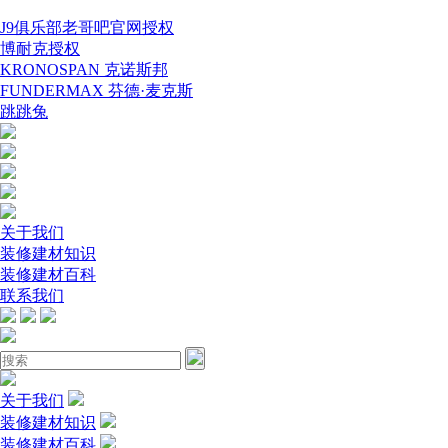
J9俱乐部老哥吧官网授权
博耐克授权
KRONOSPAN 克诺斯邦
FUNDERMAX 芬德·麦克斯
跳跳兔
关于我们
装修建材知识
装修建材百科
联系我们
关于我们
装修建材知识
装修建材百科