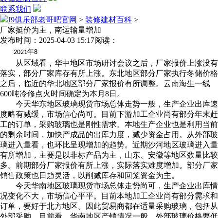
联系我们
J9俱乐部老哥吧官网
>
装修建材百科
>
厂家挺价为主，南运输量增加
发布时间：2025-04-03 15:17
阅读：
年
2021
8
从区域看，华中地区市场研讨会议之后，厂家报价上涨没有
落实，部分厂家库存有所上涨。东北地区部分厂家执行冬储价格
之后，临近的华北地区部分厂家报价有所调整。云南海生一线
600吨冷修点火时间确定为本月8日。
今天华东地区玻璃现货市场总体走势一般，生产企业出库速
度略有减缓，市场信心尚可。目前下游加工企业尚有部分年末赶
工的订单，采购玻璃也是刚性需求。本地生产企业也是利用当前
的剩余时间，加快产成品的出库力度，减少资金占用。从外部玻
璃进入量看，也环比呈现增加的趋势。近期沙河地区玻璃进入量
有所增加，主要是以非标产品为主，山东、安徽等地区数量比较
多。前期部分厂家报价有所上涨，实际落实难度增加。部分厂家
销售政策也日趋灵活，以削减库存和回笼资金为主。
今天华南地区玻璃现货市场总体走势尚可，生产企业出库情
况变化不大，市场信心平平。目前本地加工企业尚有部分需求和
订单，要好于北方地区。因此贸易商都在适量采购玻璃，包括从
外部采购。目前看，华南地区产销情况一般，外部玻璃价格要低