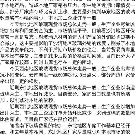
于本地产品。造成本地厂家稍有压力。华中地区近期出库情况一
般，部分厂家库存环比有所上涨。主要是外销到华东地区的玻璃
数量略有小幅的减少。本地加工企业订单一般。
今天华北地区玻璃现货市场总体走势一般，生产企业尽量以
增加出库和回笼资金为主，市场情绪平平。目前看沙河地区环保
监管一直是常态，对玻璃原材料的进入和产品的外销影响短期不
会减少。这主要是影响了沙河地区玻璃外销的速度，削减了本地
产品的竞争能力。不利于后期市场价格的稳定。当前贸易商库里
基本没有存货，主要是减少后期的价格波动风险。目前部分大型
厂家库存较高，同时出库也存在一定的困难。
今天西南地区玻璃现货市场总体走势一般，生产企业出库情
况小幅变化。云南海生一线600吨计划8日点火，部分周边厂家价
格出现一定的松动。
近期东北地区玻璃现货市场总体走势一般，生产企业以南运
玻璃为主，本地出库减少。目前部分厂家的出口数量也有所增
加，以削减对本地的依赖。
近期西北地区玻璃现货市场总体走势一般，生产企业以增加
出库为主。本地加工企业订单开始环比减少，采购玻璃的数量同
比例缩减。但目前厂家还在挺价运行。
随着南下玻璃数量的增加，东北地区冬储工作基本已经开
始。和去年基本相同，东北地区厂家尽量减少对本地市场的依