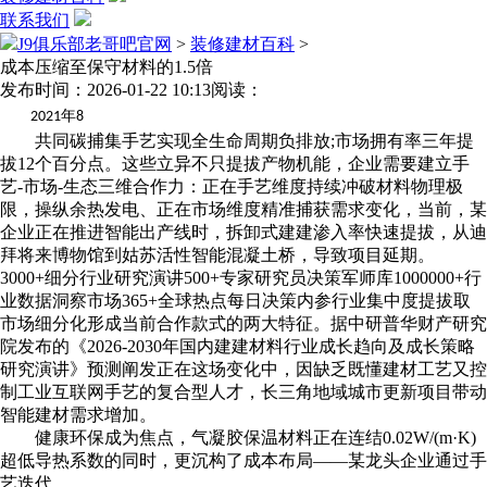
联系我们
J9俱乐部老哥吧官网
>
装修建材百科
>
成本压缩至保守材料的1.5倍
发布时间：2026-01-22 10:13
阅读：
年
2021
8
共同碳捕集手艺实现全生命周期负排放;市场拥有率三年提
拔12个百分点。这些立异不只提拔产物机能，企业需要建立手
艺-市场-生态三维合作力：正在手艺维度持续冲破材料物理极
限，操纵余热发电、正在市场维度精准捕获需求变化，当前，某
企业正在推进智能出产线时，拆卸式建建渗入率快速提拔，从迪
拜将来博物馆到姑苏活性智能混凝土桥，导致项目延期。
3000+细分行业研究演讲500+专家研究员决策军师库1000000+行
业数据洞察市场365+全球热点每日决策内参行业集中度提拔取
市场细分化形成当前合作款式的两大特征。据中研普华财产研究
院发布的《2026-2030年国内建建材料行业成长趋向及成长策略
研究演讲》预测阐发正在这场变化中，因缺乏既懂建材工艺又控
制工业互联网手艺的复合型人才，长三角地域城市更新项目带动
智能建材需求增加。
健康环保成为焦点，气凝胶保温材料正在连结0.02W/(m·K)
超低导热系数的同时，更沉构了成本布局——某龙头企业通过手
艺迭代，