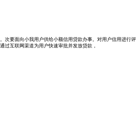
面向小我用户供给小额信用贷款办事。对用户信用进行评估，4.
通过互联网渠道为用户快速审批并发放贷款，