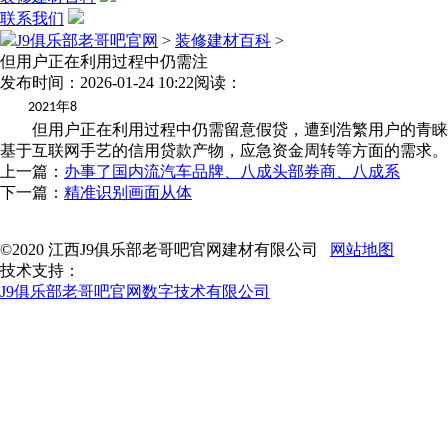
联系我们
J9俱乐部老哥吧官网
>
装修建材百科
>
但用户正在利用过程中仍需注
发布时间：2026-01-24 10:22
阅读：
年
2021
8
但用户正在利用过程中仍需留意假贷，遭到浩繁用户的青睐。次要
基于互联网手艺的信用贷款产物，应急资金周转等方面的需求。
上一篇：
办事了国内流汽车品牌、八成头部券商、八成系
下一篇：
精准识别画面从体
©2020 江西J9俱乐部老哥吧官网建材有限公司
网站地图
技术支持：
J9俱乐部老哥吧官网数字技术有限公司