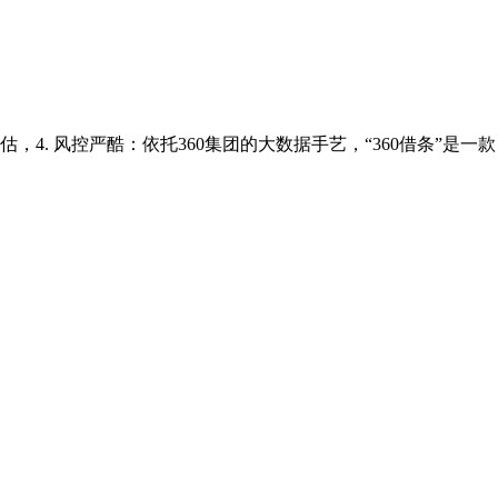
 风控严酷：依托360集团的大数据手艺，“360借条”是一款