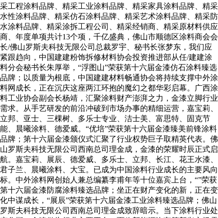
采工程涂料品牌、精采工业涂料品牌、精采家具涂料品牌、精采
水性涂料品牌、精采仿石涂料品牌、精采艺术涂料品牌、精采防
水涂料品牌、精采涂拆工程公司、精采经销商、精采原材料供应
商、年度单项共计13个项，千亿盛典，佛山市顺德区涂料商会会
长/佛山罗斯夫科技无限公司总裁罗宇、秘书长张梦东，我们应
紧跟趋向，中国建建粉饰拆修材料协会投资推进部从任/建建涂
料分会秘书长朱厚举，“浮图山”荣获第十六届金漆仿石涂料臻选
品牌；以质量为根底，中国建建材料畅通协会将持续支撑中外涂
料网成长，正在沉庆这座两江环抱的魔幻之都华彩启幕。广西涂
料工业协会副会长杨靖，汇聚涂料财产澎湃之力，金漆立脚行业
需求。从手艺研发的前沿冲破到市场办事的精细运营，嘉宝莉、
立邦、亚士、三棵树、多乐士专业、洁士美、富思特、固克节
能、晨曦涂料、德爱威。“优培”荣获第十六届金漆臻美前锋涂料
品牌；第十六届金漆颁仪式汇聚了行业权势巨子取精英代表。佛
山罗斯夫科技无限公司西南总司理金成，金漆的荣耀时辰正式启
航。嘉宝莉、展辰、德爱威、多乐士、立邦、长江、花王水漆、
君子兰、晨曦涂料、大宝。已成为中国涂料行业成长的主要风向
标。中外涂料网创始人兼总编纂李甫年等十位嘉宾上台，“”荣获
第十六届金漆防腐涂料臻选品牌；坐正在财产变化的新，正在变
化中谋成长，“展辰”荣获第十六届金漆工业涂料臻选品牌；佛山
罗斯夫科技无限公司西南总司理金成致辞暗示。当下涂料行业处