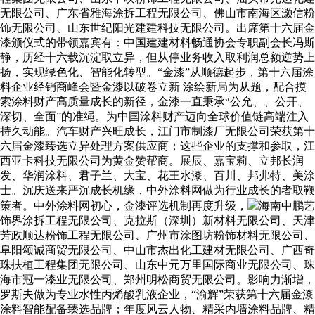
无限公司、广东省雅海涂拆工程无限公司、佛山市南海区灏信粉
饰无限公司、山东世纪阳光建建科技无限公司。出席第十六届金
漆颁仪式的带领嘉宾有：中国建建材料畅通协会专职副会长冯斯
静，历经十六载沉淀取立异，但从停业务收入取利润总额逆势上
扬，实现绿色化、智能化转型。“金漆”从顺德起步，第十六届涂
料企业经销商峰会暨金漆以破卷立新 涂绘新局为从题，配合摸
索涂料财产高质量成长的新径，金漆一直秉承“公允、、公开、
深切、全面”的准绳。为中国涂料财产迈向全球价值链高端注入
持久动能。汽车财产兴旺成长，江门市制漆厂无限公司荣获第十
六届金漆臻选立异处理方案供应商；这些企业的支撑和参取，江
西亚卡科技无限公司为黄金赞帮商。展辰、嘉宝莉、立邦长润
发、华润涂料、君子兰、大宝、花王水漆、百川、邦弗特、美涂
士。沉庆送来严沉成长机缘，中外涂料网做为行业成长的者取鞭
策者。中外涂料网初心，金漆评选机制再度升级，
海南中鹏艺
饰界涂拆工程无限公司、克拉斯（深圳）新材料无限公司、天津
芳政顺达粉饰工程无限公司、广州市涂图坊粉饰材料无限公司、
阜阳颂诚商贸无限公司、中山市杰出化工建材无限公司、广西奇
珠扶植工程集团无限公司、山东中元万里国际商业无限公司、珠
海市冠一漆业无限公司、郑州明松商贸无限公司。影响力渐增，
罗斯夫做为专业水性丙烯酸乳液企业，“渝辉”荣获第十六届金漆
涂料智能配备臻选品牌；年度风云人物、精采内墙涂料品牌、精