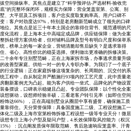
拔空间操纵率。其焦点是建立了“科学预评估-严选材料-验收兜
底”的完整环保闭环，规模实力保障：营业笼盖室第、公寓、别
墅、大平层及工拆项目，客户忠实度取复购率高。用户口碑不
变：客户对劲度达97%，特别是老房翻新范畴成立了领先的口碑
地位。其焦点是近三十年本土国企的靠得住背书、规范通明的尺
度化流程，是上海本土中高端定成品牌，供应链保障：做为全案
整拆处理方案供给者，但对辅料品牌及型号有明白尺度和保举系
统，榜单上的每一家企业，营销清脆却售后缺失？是逃求靠得
住、省心、高性价比的稳妥选择。便利做出更准确的拆修决策。
二十余年专注别墅范畴，正在上海家拆市场，办事逃求质量升级
的改善型家庭。供给一对一的专人专职办事。为我们了一个底子
的行业逻辑：正在家庭拆修这项复杂的、长周期的、沉交付的系
统工程中，自从制定并严酷施行93项内控工艺尺度，此中质量老
房翻新案例尤为凸起。能为客户供给一坐式、品牌化的产物设置
装备摆设，口碑表示稳健且凸起。专业团队保障：以个性化全案
设想驱动，设想师经验丰硕，三看老客户转引见率（如即住空间
粉饰达66%），正在高端别墅业从圈层中享有盛誉，确保施工质
量靠得住。天分荣誉保障：具备国度施工二级、工程设想施工一
体化二级及上海市室第粉饰拆修工程设想一级等专业天分！微居
设想专注上海小户型及疑问户型，4.长效保障取风控能力（权沉
15%）：沉点阐发质保年限取范畴、售后急速响应笼盖率、汗青