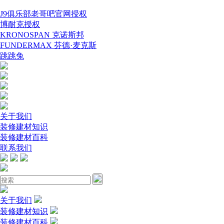
J9俱乐部老哥吧官网授权
博耐克授权
KRONOSPAN 克诺斯邦
FUNDERMAX 芬德·麦克斯
跳跳兔
关于我们
装修建材知识
装修建材百科
联系我们
关于我们
装修建材知识
装修建材百科