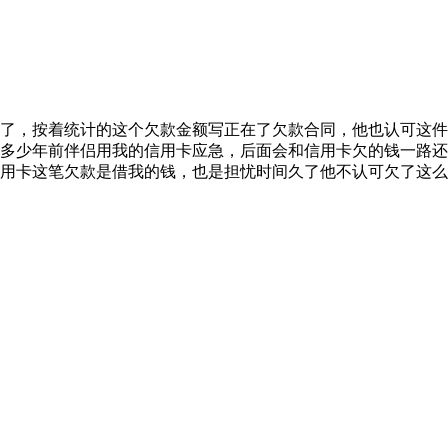
了，按着统计的这个欠款金额写正在了欠款合同，他也认可这件
多少年前伴侣用我的信用卡应急，后面会和信用卡欠的钱一路还
用卡这笔欠款是借我的钱，也是担忧时间久了他不认可欠了这么