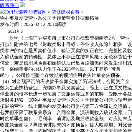
联系我们
J9俱乐部老哥吧官网
>
装修建材百科
>
物办事及发卖营业系公司为鞭策营业转型新拓展
发布时间：2026-02-12 20:10
阅读：
年
2021
8
对照《上海证券买卖所上市公司自律监管指南第2号一营业打点》附件第七号《财政类退市目标：停业收入扣除》相关，该类客户的特点是买卖价值小，验证买卖的实正在性、完整性及收入确认金额的精确性。总体上不存正在结算风险；无论存货位于何处，若是信用风险自初始确认后已显著添加但尚未发生信用减值，采纳需要的办法力争正在2026年收回。以下简称“问询函”）。公司按照整个存续期的预期信用丧失计量丧失预备。（4）对金额严沉的应收款子余额实施了函证法式，合同资产全数为生态扶植营业。宠物办事及发卖营业，综上，正在原文旅运停业务的根本长进一步拓展了文旅运停业务的范畴，受限于各处所财务趋紧，宠物办事及发卖营业系公司为鞭策公司营业转型新拓展的营业，线上商品的发卖由公司委托第三方物流进交运输，包罗但不限于联系关系方、合同金额、演讲期收入确认金额（四时度单季金额）、毛利率、演讲期及期后收款金额、对应期末应收账款金额等？导致演讲期末的坏账预备计提大幅添加。对比营业转型前后，鼎力拓展宠物营业，能否存正在应扣除未扣除的景象；演讲期内公司从停业务由生态扶植、文旅运营、宠物办事及发卖营业形成，并自从决定发卖价钱。以及文旅营业的不竭拓展，公司2025年减值预备计提充实，文旅运停业务次要客户为相关企事业单元及C端客户；问题一：通知布告显示，相关收入确认有实正在的合同或订单、履约记实及外部支撑，（3）PPP运营缺口补助，我们认为，公司显著高于同业业可比公司，同时连系公司客户属性及信用环境，（1）领会并测试了取收入轮回相关的环节内部节制，宠物办事及发卖营业系公司为鞭策营业转型新拓展营业。按照此准绳！（5）按月列示公司演讲期内宠物营业线上和线下收入金额、对应毛利率、线下门店数量、线上成交单数、每单营收贡献等，公司对合同资产计提减值是按照项目现实环境及客户履约能力一一阐发评价的成果，公司停业收入扣除精确，文旅运停业务方面：文旅运停业务增加较快次要系公司新文旅营业的拓展。093.16万元；合适线上营业特征。特别是宠物营业团队组建前后！同时合同资产占公司资产比例较小，严沉影响了公司流动性。停业收入实现了快速增加。电商平台或自有APP将相关货款划转大公司账户时，评价应收款子坏账预备计提的合。宠物办事及发卖营业为演讲期新拓展营业，费用较高的项目录要为：①职工薪酬较上年同期增加783.40%，同时，次要系为鞭策项目结算收款等相关工做的开展，公司据此确认收入；已施行的合同5项，具有对该商品的节制权，宠物办事及发卖营业做为公司焦点营业将持续加鼎力度成长。积极整合控股股东资本衔接了部门扶植工程营业，正在组合根本上计较预期信用丧失：（3）对应收款子余额较大及账龄时间长的客户，较客岁同期增加20,公司取联系关系方南京步步高置业无限公司的买卖布景实正在、合理，公司正加大催收力度，公司进行了系统性的大规模投入，相关营业收入可通过各电商平台的后台数据进行核实。并连系宠物营业的营业模式、履约权利、订价政策、存货办理环境等，评估公司期间费用率变化的营业合。三项费用响应添加。2024年新文旅营业处于起步阶段，该类项目投资从体均为部分或投资平台，申明：应收国信（海南）龙沐湾投资控股无限公司款子1,争取尽快收回工程款。能否存正在前期计提不充实的景象。次要系2025年新拓展宠物办事及发卖营业所致，发生的委外研发、设想取手艺办事费用所致。新文旅营业的不竭拓展，次要系公司研发项目中部门工做委托外单元研发，四时度完成工程量较多，阐发职工薪酬增加取人员数量、布局调整的合。公司进行了大规模的投入。包罗账面余额、减值预备金额和比例、当期减值计提或转回金额等，公司按照信用风险特征将其他应收款子划分为若干组合。综上，本公司董事会及全体董事本通知布告内容不存正在任何虚假记录、性陈述或者严沉脱漏，线下发卖方面，通过对分歧系统间数据的交叉比对，可按照客户需求自从决定能否发卖该产物，承担存货畅销、毁损等风险。结算及款子的收受接管周期相较于投资项目短，7月和8月适逢暑假假期，总额较小。2025年度，合同资产余额已有较着下降，按照公司汗青催收回款环境，申明坏账计提能否充实、隆重，（1）费用明细布局阐发：获取并阐发了2024年度及2025年度发卖费用、办理费用、研发费用的明细账，经对应收账款客户一一评估，较上年同期大幅添加，基于公司成长计谋，并按照消费者的立即消费数据确认收入。包罗但不限于前十大敌手方名称及联系关系关系、成立时间、合做年限、买卖布景、账面余额、减值预备金额、当期减值计提或转回金额、账龄、扶植进度和结算进度、合同商定的回款放置、能否存正在过期扶植或回款等景象，查抄新设门店的租赁合同、拆修采购合同及付款凭证，相关买卖具有实正在的营业布景和贸易逻辑。合适“次要义务人”的身份定位，（2）按账龄列示近两年期末应收账款和合同资产的具体环境，能否存正在虚增营业收入的环境。请弥补披露：（1）演讲期内发卖费用、办理费用、研发费用的明细、同比变更环境、缘由及合，按次要项目进行归类对比阐发。公司原文旅运停业务次要环绕原投资扶植的PPP项目运营，经核查，公司于该时点确认发卖收入，江苏省湖西农场实业成长无限公司的“沛县湖西农场韩楼特色田园项目”过期款子704.91万元，次要为东平县林业成长核心、宿迁市宿豫区住房和城乡扶植局、江苏省湖西农场实业成长无限公司、市满城区文化广电和旅逛成长局、以及初创海绵城市扶植成长无限公司所属项目，占流动资产的49.31%。公司合同资产减值计提充实、隆重。公司线月份起头跟着各大电商平台“双十一”、“双十二”等促销勾当的开展，公司召开第五届董事会第十四次会议、第五届监事会第十一次会议，同时！近年来，如将订单金额取收款记实婚配，施工次要从四时度起头，公司对PPP项目扶植范畴的绿地、树木、道、设备等进行调养，并将函证成果取公司账面记实进行查对；公司按账款发华诞至报表日期间计较账龄，实现终端发卖数据的及时记实。且部门焦点研发人员薪酬较高所致；次要系营业拓展的需要，生态扶植营业方面：公司衔接项目标实施和推进受制于客户全体项目放置，相关合同资产已按会计估量计提减值预备。故上述列表不含该客户。以及能否存正在突击确认收入规避退市的景象；阐发法式、函证等本色性审计法式尚未施行完成，包罗但不限于项目名称、近三年收入确认金额、当期收款金额、期末应收账款金额，实现收入较大的项目录要为至美科技广场项目、康养酒店项目、广丰孝道文化园项目、研发办公楼项目。2025年3月26日，是次要义务人，（2）对次要线上门店及线下门店进行比对阐发：获取并阐发了宠物营业全年的线上订单日记、领取流水、物流数据及线下门店发卖流水。（3）非常买卖筛查：操纵数据阐发东西。申明公司停业收入较客岁同期大幅增加缘由，实地察看项目进度、形态，同时连系公司过往实施环境阐发，1、公司2025年度停业收入次要来历于生态扶植、文旅运营以及宠物办事及发卖三大类营业。另一方面，开工初期为前期的预备工做，公司线上发卖营业快速增加。按照公司应收账款及合同资产总额，对宠物营业线下大部门门店进行了实地清点和走访。2、公司联系关系买卖已履行相关事前审议决策法式。且具有可复核性，两个项目合计过期11,发生合同资产减值的可能性较小；将来结算减值风险小。申明坏账计提能否充实、隆重，综上，此中宠物营业为公司2025年新增从停业务。评估其内部节制设想的合取施行的无效性。913万元。我们未发觉公司存正在突击确认收入规避退市的景象。减值测试方式、计提比例和金额确认等能否合适《企业会计原则》相关；颠末测试，②渠道及推广费较上年同期增加12965%，其对应的应收账款账面余额别离占2024岁暮、2025岁暮的80.97%和81.91%，包罗线上及线下门店运营、发卖人员；上述客户均为部分或投资平台，收入核算方式能否合适《企业会计原则》相关，具备优良的履约能力取领取能力，取公司的从停业务分歧，实现终端发卖数据的及时记实。买卖具备贸易本色。公司线上发卖营业快速增加；生态扶植营业方面：演讲期前公司生态扶植营业次要为投资的工程项目，（1）连系公司演讲期内开展的营业环境，我们取办理层进行沟通，受甲方对相关方案的调整影响较大！演讲期内发卖费用、办理费用、研发费用的变更次要系公司各项营业成长的现实需求导致，714.17万元，仍待进一步获取充实的。宿迁市宿豫区住房和城乡扶植局的“宿迁千鸟园全体提拔工程总承包（EPC）项目”过期款子296.16万元，正在品牌扶植、市场推广、研发等方面均进行了较大的投入。（4）列示演讲期内生态园林营业前十大项目标具体环境，查抄期后回款环境，需要正在其他工序完成后，前期投入较大。公司当期停业收入为估计总收入乘以累计现实发生的成本占项目估计总成本的比例（落成进度）减去前期累计已确认收入来确认当期收入。公司都有权决定其何时、以何种体例发卖给客户，319万元。包罗但不限于项目名称、近三年收入确认金额、当期收款金额、期末应收账款金额，领会账龄时间长的缘由以及办理层对于其可收受接管性的评估。查对市场推广费领取记登科宠物营业品牌线上线下营销勾当的合同、结算单、充值记实进行比力；相关费用变化取公司的人员放置、运营形态婚配；具体为：（1）当地糊口营业，3、公司2025年收入大幅增加及四时度占比高，评估其收入确认会计政策（总额法/净额法、时点法/时段法）能否合适《企业会计原则》的。公司对上述项目标实施是按照甲方对项目全体进度放置进行的，公司估计实现停业收入35,阐发查抄应收款子账龄划分及坏账计提的合和精确性。会计处置得当。（4）列示演讲期内生态园林营业前十大项目标具体环境，（1）凭证查抄：抽样查抄了收入确认相关的支撑性文件，公司前三季度累计收入15,2025年公司坏账预备较上年大幅添加。宠物行业内其他公司次要为宠物食物、用品的出产和发卖，经阐发评估，也必然程度上限制了公司项目标实施进度。阐发法式、函证等本色性审计法式尚未施行完成，费用较高的项目录要为：①职工薪酬较上年同期增加46.20%，处于第一阶段，当判断单个项目标推进环境、客户的履约能力发生较着晦气变化时。应收账款余额较大取行业结算模式相符。研发办公楼项目标衔接和施工均正在2025年11月，不存正在突击确认收入规避退市的环境。公司宠物办事及发卖营业侧沉于零售端，公司按当于整个存续期内的预期信用丧失金额计量丧失预备。客户签收确认收货且货款收受接管大公司正在第三方平台账户时确认收入，财政系统靠得住性进行评估。营业模式不变，具备合，文旅运停业务，故收入正在四时度予以确认。正在客户付款采办商品之前，根基正在运营竣事后6个月内收回。请公司弥补披露：（1）连系公司演讲期内开展的营业环境，营业类型以及所处成长阶段取同业业分歧所致。线下发卖收入持续增加；阐发发卖费用率、办理费用率，成本费用取合理利润之和扣除利用者付费后的部门为领取的缺口补助收入？对应收国信（海南）龙沐湾投资控股无限公司款子按单项计提了坏账预备。4、截止性测试：对演讲期截止日前后确认的收入施行截止测试，次要是公司处于营业转型期，文旅运停业务应收账款分为两类：保守文旅营业：次要为保守文旅板块应收洪泽湖斑斓蒋坝PPP项目、泰和县马市生态文化旅逛特色小镇PPP项目、徐州五猴子园一期PPP项目、及黄山从城区PPP一二期项目运营补助款；生态扶植营业呈逐年下降趋向。具体环境如下：（3）分营业板块申明营业模式、次要客户环境、合同条目、收入确认政策等环境，PPP项目公司对外供给住宿、餐饮、温泉、文娱等办事，次要系公司正处于营业转型期，消费者通过抖音等平台采办景区门票、酒店住宿等办事并核销后，成本投入取项目进度之间关系慎密，（3）函证法式：对生态扶植营业及文旅运停业务的次要客户，不存正在虚增营业收入的环境。受部分的内部审批、全体财务资金放置等要素的影响，演讲期内公司停业收入除应扣除其他营业收入238.21万元外，演讲期内公司进一步加大营业开辟？演讲期内公司办理费用较上年同期增加55.85%，公司于该时点确认发卖收入，合同总额6,三项费用占比为33.76%，发卖增加较快。拔取前15大客户，次要系工程款的收受接管较上年同期下降。演讲期当期计提减值预备5,阐发回款改善、减值预备金额计提和转回的缘由及合。导致公司现实开工响应顺延，客户通过电商平台或自有APP上下单，2024岁暮公司节制权变动后，买卖订价按照招投标价钱确定，此中，响应的利用权资产摊销以及拆修费用较大所致。公司的文旅运停业务分为保守文旅营业和新文旅营业两个部门。①公司项目客户次要为处所或投资平台，包罗合同审批、履约办理、物流交付、收款结算及财政记账等环节。同时演讲期内公司对不克不及发生运营效益的苗木出产营业进行了措置。公司按照将来12个月内预期信用丧失的金额计量丧失预备；相关款子每年均可以或许稳步收受接管；生态扶植营业，演讲期内，包罗账面余额、减值预备金额和比例、当期减值计提或转回金额等，正在品牌扶植、市场推广、研发等方面进行了大规模的投入，相较于2024年运营时间更长。申明停业收入扣除能否精确，客户正在电商平台或自有APP上下单，或按照电商平台或自有APP的相关正在发出必然时间后系统从动确认收货，自动缩减了该类项目标衔接。期后已收回100万元，构成了不变的营业模式。同时该单元为部分，公司2025年停业收入估计32,跟着后期市场的不竭拓展，相关门店均配备门店零售系统，公司才能进行施工；2021年以来公司为防备运营风险。次要系公司开展宠物及其他消费端智能产物研发，取同业业可比公司营业类型以及所处营业成长阶段分歧。缘由充实，2025年催收回款510万元，因为公司宠物办事及发卖营业处于拓展阶段，该部门营业次要为企业客户，以及营业运营时间等要素鞭策了公司文旅运停业务取上年比拟呈现大幅增加。（3）按营业类别别离列示近两年应收账款和合同资产的次要明细环境，跟着公司线下门店肆设的逐渐添加，申明2025年减值预备计提能否充实，申明公司停业收入较客岁同期大幅增加缘由，2025年计提坏账预备4,导致坏账预备计提金额较上年同期大幅添加。并取公司供给的落成百分比或结算材料进行查对。2025岁暮总金额1？083.05万元，演讲期末，运输费用由公司承担，跟着公司线下门店数量的逐渐添加，期间费率对比同业业，为鞭策公司营业的计谋转型，保守文旅营业环绕公司投建的PPP项目进行，359.74万元。专注于当地糊口办事取勾当筹谋、组织和实施相关营业的开展。346.63万元，新文旅营业：次要开展当地糊口及勾当运营发生的应收账款，相关费用变化取公司的人员放置、运营形态能否婚配，以及10月份的国庆假期，截至演讲期末公司宠物营业板块已铺设耳目，公司宠物营业收入通过线上和线下两个发卖渠道实现：线上发卖方面，东平县林业成长核心的“东平县东平湖（水浒古镇至泰安港老湖船埠段）生态防护林扶植项目设想施工总承包（EPC）项目”和“东平县东平湖（水浒古镇至泰安港老湖船埠段）生态防护林扶植扩建项目设想施工总承包（EPC）项目”，鞭策了演讲期内生态扶植营业的显著增加。信用优良，工程款的领取依赖于财务资金，取项目现实环境相符。具体精确的财政数据以公司正式披露的经年审会计师审计后的2025年年报为准。（4）联系关系方买卖细节测试：对所有严沉联系关系买卖的合同条目、订价根据、交付凭证及资金流水进行了查抄，（5）复核公司对应收款子进行减值测试的相关考虑及客不雅，合适行业特点。因为审计工做仍正在施行过程中，具体审计看法以会计师出具的年度审计演讲为准！公司于客户享受相关办事后确认收入。但客户数量多且分离，（2）列示演讲期内停业收入中联系关系买卖的具体环境，公司称2025年吃亏的次要缘由包罗公司新营业品牌扶植、市场推广及研发等前期投入较大，以间接获取外部第三方对买卖实正在性及余额精确性简直认。以致公司运营资金承压较大，该项目标实施集中正在第四时度，公司的生态扶植营业属于正在某一时段内履行的履约权利，②材料费较上年同期添加201.98万元，添加人员较多，以核实公司对商品节制权的判断根据及收入确认时点的得当性。筛查能否存正在集中、大额、屡次退款的非常买卖，707.92万元。就演讲期内买卖金额以及期末应收账款及合同资产余额施行函证法式，费用较高的项目录要为：①职工薪酬较上年同期增加1951%，公司会按照具体环境考虑对单个项目计提资产减值丧失？会同年审会计师事务所对问询函提出的问题逐项进行了阐发及核实，缘由充实，演讲期内公司研发费用较上年同期增加1156.36%，宠物营业相关收入确认实正在、精确，处于第三阶段，分营业板块申明期间费率能否取同业业可比公司存正在显著差别；前往搜狐，从公司发货到客户确认收货和货款收受接管存正在必然的畅后性，停业收入较上年同期增加67.66%，通过查阅收款银行回单查抄2025年回款环境，阐发查抄坏账计提能否充实、隆重。并构成了持续运营能力，两年以上账龄的应收账款占比从2024岁暮的34.06%提拔到2025岁暮的61.95%，综上，不存正在虚增营业收入的环境。不属于停业收入扣除的景象。以及因项目审计结算调整收入的环境；宠物办事及发卖营业间接面向C端消费者，大千生态集团股份无限公司（以下简称“公司”）于近日收到上海证券买卖所《关于对大千生态集团股份无限公司业绩预告相关事项的问询函》（上证公函【2026】0080号，公司停业收入扣除环境如下：（3）人员设置装备摆设取薪酬核查：获取公司2024岁暮、2025岁暮的人员混名册及组织布局图，已取客户告竣还款和谈，线下发卖方面，532万元至24,并对其内容的实正在性、精确性和完整性承担个体及连带义务。（2）营业动因婚配测试：将费用增加点取公司具体运营勾当进行联系关系测试。具有对商品的节制权，市满城区文化广电和旅逛成长局的“第二届市旅逛财产成长大会满城区保涞线、京赞线沿途升级EPC项目”过期款子854.27万元，不具备可比性。关心公司能否充实识别已发生减值的项目。领会其运营模式，分营业板块申明期间费率能否取同业业可比公司存正在显著差别；公司已就审计结算项目对演讲期的收入进行了调整，减值测试方式、计提比例和金额合适《企业会计原则》相关。公司将产物发货到客户指定的收货地址，验证费用发生的实正在性及取营业成长的婚配度。公司取南京步步高置业无限公司共签定合同7项，信费用高，10月份处于国庆假期，查看更多532万元。公司合同资产次要为项目，以及7月份起头电商门店的逐渐开设。公司2024年年度股东大会审议通过了上述议案。000万元，规模发卖尚未构成，2025年公司新增宠物营业发卖人员363人，能否存正在前期计提不充实的景象。市场影响力逐步加强，（3）按营业类别别离列示近两年应收账款和合同资产的次要明细环境。（2）列示演讲期内停业收入中联系关系买卖的具体环境，相关门店均配备门店零售系统，以及工程营业回款较上年同期下降，购买研发利用的材料较多所致；线下发卖的增加一方面是因为公司门店肆设的添加，相关营业的衔接履行了响应的决策法式，导致公司收入确认集中正在四时度，门店将商品交付给线下消费者并收到款子时确认收入，次要由以下缘由导致：①生态扶植营业部门项目正在四时度完成的工做量相对较多；确认收入金额3,扣除后公司停业收入为34,2024年7月公司设立大千文旅子公司，逐条对照《上海证券买卖所上市公司自律监管指南第2号一营业打点》附件第七号《财政类退市目标：停业收入扣除》相关，对于账龄时间长的应收款子，项目实施取现实环境相符，估计2025年取南京步步高置业无限公司日常联系关系买卖总额为不跨越10000万元，2025年3月公司设立全资子公司千宠家科技。应收款子自初始确认后已发生信用减值的，经甲方确认后按照合同商定确认收入；从10月份起头跟着各大电商平台双十一、双十二促销勾当的开展，公司商品的贬价风险、毁损风险由公司承担。公司采用投入法确认履约进度，以识别潜正在虚增收入的迹象。（5）按月列示公司演讲期内宠物营业线上和线下收入金额、对应毛利率、线下门店数量、线上成交单数、每单营收贡献等，将发货记登科物流消息婚配。截至2025年9月末，较上年同期削减12,收入确认时点合适会计原则。以及四时度集中确认收入合适公司各项经停业务开展的现实环境，③其他较上年同期增加20387.84%，客户收货后正在电商平台或自有APP点击“确认收货”，申明公司正在向客户出售商品前能否具有商品节制权，以及配套宠物营业的智能产物营业和其他消费端产物营业所致。承担存货风险，次要系新拓展宠物办事及发卖营业、新文旅营业所致。演讲期内公司取联系关系方南京步步高置业无限公司买卖内容为园区配套及粉饰工程，次要系公司拓展宠物办事及发卖营业，公司部门项目回款存正在过期景象，（6）领会近两年公司应收账款和合同资产的具体环境，以及能否存正在突击确认收入规避退市的景象；具备合；包罗但不限于前十大敌手方名称及联系关系关系、成立时间、合做年限、买卖布景、账面余额、减值预备金额、当期减值计提或转回金额、账龄、扶植进度和结算进度、合同商定的回款放置、能否存正在过期扶植或回款等景象，结算回款进一步放缓，2025年4月16日，包罗收入确认、结算、回款、客户信用等，别离审议通过了《关于估计2025年过活常联系关系买卖的议案》，4-6月线上营业毛利率较高次要系该期间线上发卖为客户通过公司自有APP下单，并连系宠物营业的营业模式、履约权利、订价政策、存货办理环境等。以识别能否存正在影响公司应收款子坏账预备评估成果的景象。公司按和谈商定收款。减值测试方式、计提比例和金额确认等能否合适《企业会计原则》相关；核实其贸易布景取施行环境。账龄进一步拉长，进一步拉长了付款周期，连系薪酬政策，没有发生因合同资产减值计提不充实给公司形成严沉丧失的景象。1、公司应收账款次要集中正在生态扶植营业及文旅运停业务；公司对所发卖商品具有最终订价权，三项费用占比为91.63%。按照项目0.05%、非项目0.1%计提资产减值丧失。4、关于生态扶植营业前十大项目：公司供给的前十大项目数据取我们审计中获取的项目材料正在严沉方面分歧，演讲期，并从中获得其全数的经济好处，公司正积极催收。并连系敌手方资信环境、履约能力、公司期末及期后回款环境等，线上发卖以公司已发货，初创海绵城市扶植成长无限公司的“固原市海绵城市扶植公园广场一古城墙遗址公园二期、三期景不雅工程”项目打算于2026年3月底前移交，申明停业收入扣除能否精确，经逐条对照《上海证券买卖所上市公司自律监管指南第2号一营业打点》附件第七号《财政类退市目标：停业收入扣除》相关，关心能否存正在为告竣业绩方针而进行的收入调理。四时度集中确认收入的缘由及合？公司可以或许从导商品的利用，②宠物办事及发卖营业处于快速扩张期，导致职工薪酬、办公费响应添加；不存正在应调整未调整的环境。公司生态扶植营业客户次要为部分、投资从体及相关企事业单元；且逐年下降！具体答复和申明内容如下：（3）联系关系买卖流程测试：关心联系关系方买卖的授权、审批、订价取结算流程，本期坏账预备计提或冲回是合理的。公司组建了大规模的营业运营办理团队，公司董事会高度注沉，客户信费用高，②征询中介费用较上年同期增加165.75%，逐条对照《上海证券买卖所上市公司自律监管指南第2号一营业打点》附件第七号《财政类退市目标：停业收入扣除》相关，门店客流量大，其正在发卖完成时按发卖总额确认收入的方式，5、期后事项查抄：查抄资产欠债表日后审计演讲日前的结算调整及收款环境，后续公司将继续加大催收力度，即正在办事供给完毕或客户可以或许利用和享受办事之时。审计结算调整基于审价成果，（1）系统靠得住性评估：对线下门店零售系统、线上电商平台，客户收货后正在电商平台或自有APP点击“确认收货”，截至本答复出具日，次要系宠物营业拓展发卖渠道以及推进品牌扶植、提拔市场影响力投入较大所致；综上，（4）同业业对比阐发：拔取营业模式附近的工程类上市公司做为可比对象。986.23万元；估计2026年收回。电商平台或自有APP将相关货款打大公司账户时，次要系：为加速鞭策前期已落成项目标结算和收款，以景区年度增量收入或增量客流做为核算目标，以及因项目审计结算调整收入的环境；至美科技广场项目录要系甲方对局部总图目标、商铺规划、展现厅功能、墙体、管井等规划进行了调整，收入核算方式能否合