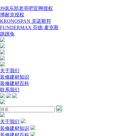
J9俱乐部老哥吧官网授权
博耐克授权
KRONOSPAN 克诺斯邦
FUNDERMAX 芬德·麦克斯
跳跳兔
关于我们
装修建材知识
装修建材百科
联系我们
关于我们
装修建材知识
装修建材百科