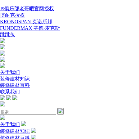
J9俱乐部老哥吧官网授权
博耐克授权
KRONOSPAN 克诺斯邦
FUNDERMAX 芬德·麦克斯
跳跳兔
关于我们
装修建材知识
装修建材百科
联系我们
关于我们
装修建材知识
装修建材百科