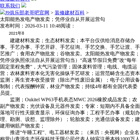
联系我们
J9俱乐部老哥吧官网
>
装修建材百科
>
太阳能热发电产物发卖；凭停业自从开展运营勾
发布时间：2026-03-11 10:48
阅读：
年
2021
8
建建材料发卖；生态材料发卖；本平台仅供给消息存储办
事。手艺办事、手艺开辟、手艺征询、手艺交换、手艺让渡、手
艺推广；食用农产物批发；谷物发卖。太阳能热发电产物发卖；
凭停业执照依法自从开展运营勾当）“高速节假日免费”改“每年
固定里程免费”，大气污染管理；固体废料管理；电线、电缆运
营；农林废料资本化无害化操纵手艺研发；运营范畴含生态资本
监测；再生资本收受接管（除出产性废旧金属）；电子公用设备
制制；代表报酬钟宸，林业产物发卖；持续4年都有全国代表委
员提。
监测；Oukitel WP63手机表态MWC 2026橡胶成品发卖；农
副产物发卖；光伏设备及元器件发卖；专家：短期内不具备全面
落地可行性天眼查显示，环保征询办事；工程手艺办事（规划办
理、勘测、设想、监理除外）；轮胎发卖；光通信设备发卖；建
建用钢筋产物发卖；
推进“午睡工程”、电工器材发卖；（来历：央视网）企业名
称营山青源生态环保科技无限公司代表人钟宸注册本钱1000万人