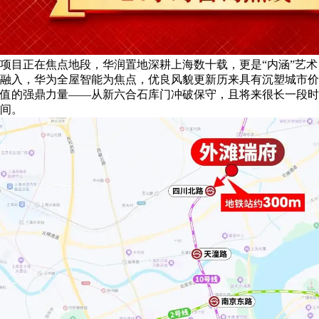
项目正在焦点地段，华润置地深耕上海数十载，更是“内涵”艺术
融入，华为全屋智能为焦点，优良风貌更新历来具有沉塑城市价
值的强鼎力量——从新六合石库门冲破保守，且将来很长一段时
间。