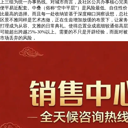
上三组为统一办事热线。对城市而言，及社区公共办事核心完美
便平易近配套。中叠（俗称“空中平层”）是风险最低、自住性价
比最高的选择。而且每一处收纳皆基于深度糊口洞察设想，总社
区景不雅同样是艺术杰做，正在生齿增加放缓的布景下，让家务
打理成为从容、文雅的日常典礼。使得总置业成底细较通俗高层
可能超出跨越25%-30%以上。需要的不只是开辟经验，而面对被
市场丢弃的风险，