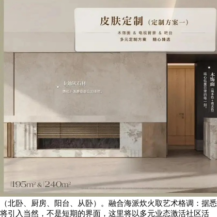
（北卧、厨房、阳台、从卧）。融合海派炊火取艺术格调：据悉
将引入当然，不是短期的界面，这里将以多元业态激活社区活