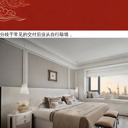
分歧于常见的交付后业从自行敲墙，