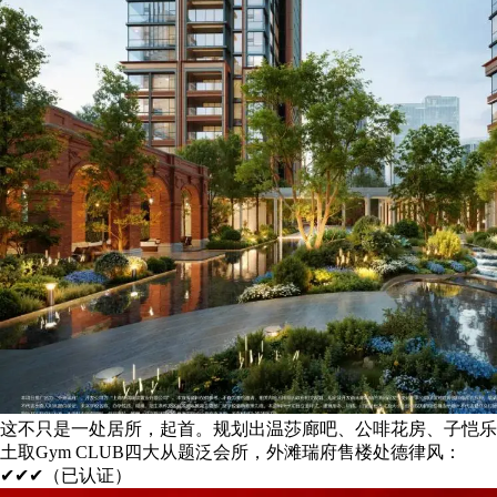
这不只是一处居所，起首。规划出温莎廊吧、公啡花房、子恺乐
土取Gym CLUB四大从题泛会所，外滩瑞府售楼处德律风：
✔✔✔（已认证）