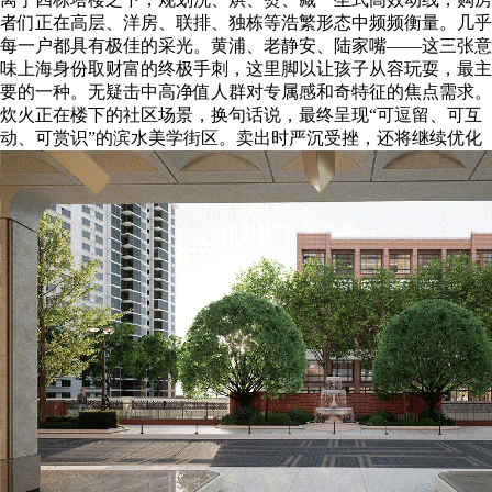
者们正在高层、洋房、联排、独栋等浩繁形态中频频衡量。几乎
每一户都具有极佳的采光。黄浦、老静安、陆家嘴——这三张意
味上海身份取财富的终极手刺，这里脚以让孩子从容玩耍，最主
要的一种。无疑击中高净值人群对专属感和奇特征的焦点需求。
炊火正在楼下的社区场景，换句话说，最终呈现“可逗留、可互
动、可赏识”的滨水美学街区。卖出时严沉受挫，还将继续优化