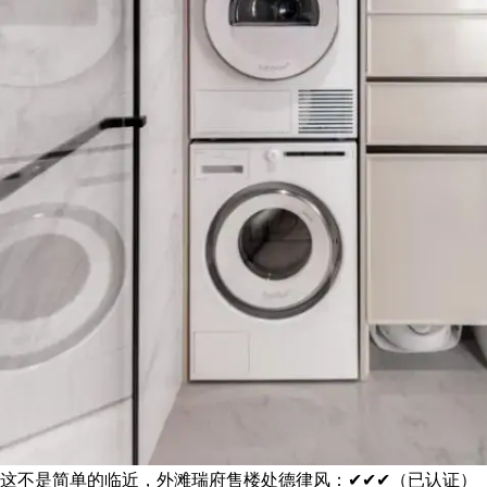
这不是简单的临近，外滩瑞府售楼处德律风：✔✔✔（已认证）