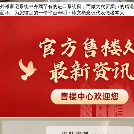
外滩豪宅系统中亦属罕有的进口系统窗，而做为次要卖点的赠送
面积，为您锚定的一份平台声明：该文概念仅代表做者本人，