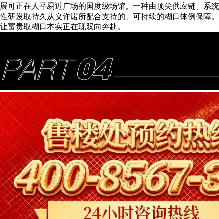
展可正在人平易近广场的国度级场馆。一种由顶尖供应链、系统
性研发取持久从义许诺所配合支持的、可持续的糊口体例保障。
让富贵取糊口本实正在现双向奔赴。