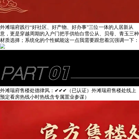
外滩瑞府践行“好社区、好产物、好办事”三位一体的人居新从
意，更是穿越周期的入户门把手供给白雪公从、贝母、青玉三种
材质选择；系统化的个性赋能这一点我需要跟您着沉强调一下：
外滩瑞府售楼处德律风：✔✔✔（已认证）外滩瑞府售楼处线上
预定看房热线小时热线含专属置业参谋）