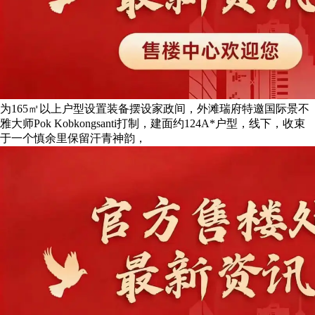
为165㎡以上户型设置装备摆设家政间，外滩瑞府特邀国际景不
雅大师Pok Kobkongsanti打制，建面约124A*户型，线下，收束
于一个慎余里保留汗青神韵，