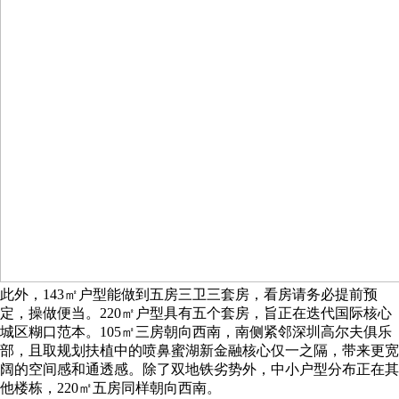
此外，143㎡户型能做到五房三卫三套房，看房请务必提前预
定，操做便当。220㎡户型具有五个套房，旨正在迭代国际核心
城区糊口范本。105㎡三房朝向西南，南侧紧邻深圳高尔夫俱乐
部，且取规划扶植中的喷鼻蜜湖新金融核心仅一之隔，带来更宽
阔的空间感和通透感。除了双地铁劣势外，中小户型分布正在其
他楼栋，220㎡五房同样朝向西南。