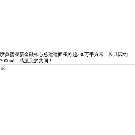
喷鼻蜜湖新金融核心总建建面积将超230万平方米，长儿园约
3000㎡，感激您的共同！