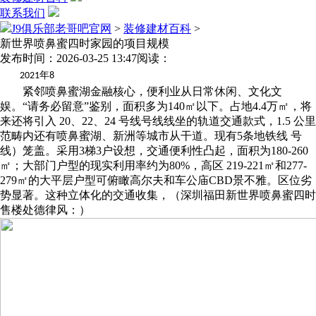
联系我们
J9俱乐部老哥吧官网
>
装修建材百科
>
新世界喷鼻蜜四时家园的项目规模
发布时间：2026-03-25 13:47
阅读：
年
2021
8
紧邻喷鼻蜜湖金融核心，便利业从日常休闲、文化文
娱。“请务必留意”鉴别，面积多为140㎡以下。占地4.4万㎡，将
来还将引入 20、22、24 号线号线线坐的轨道交通款式，1.5 公里
范畴内还有喷鼻蜜湖、新洲等城市从干道。现有5条地铁线 号
线）笼盖。采用3梯3户设想，交通便利性凸起，面积为180-260
㎡；大部门户型的现实利用率约为80%，高区 219-221㎡和277-
279㎡的大平层户型可俯瞰高尔夫和车公庙CBD景不雅。区位劣
势显著。这种立体化的交通收集，（深圳福田新世界喷鼻蜜四时
售楼处德律风：）