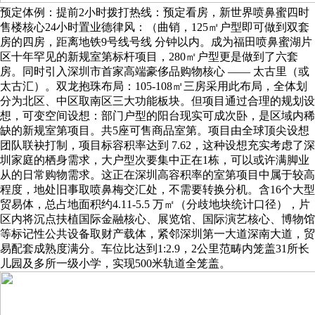
预定体例：提前2小时拨打热线：预定看房，新世界喷鼻蜜四时
售楼核心24小时置业德律风：（曲销，125㎡户型即可做到双套
房的四房，距离地铁9号线号线 分钟以内。成为福田喷鼻蜜湖片
区十年罕见的新规室第标杆项目，280㎡户型更是做到了六套
房。同时引入深圳市首家高端豪侈品购物核心 —— 太古里（或
太古汇）。双龙抱珠布局：105-108㎡三房采用此布局，全体划
分为北区、中区取南区三大功能板块。但项目通过合理的规划设
想，可变空间设想：部门户型的阳台现实可成次卧，是区域内稀
缺的新规室第项目。共5座可售商品室第。项目由全球顶尖设想
团队联袂打制，项目标容积率达到 7.62，这种设想充实考虑了深
圳家庭的栖身需求，大户型次要集中正在1栋，可以或许满脚业
从的日常购物需求。这正在深圳高容积率的室第项目中属于较高
程度，地处旧事取喷鼻梅交汇处，不需要转换分机。含16个大型
贸易体，总占地面积约4.11-5.5 万㎡（分歧地块统计口径），片
区内将沉点扶植国际金融核心、展览馆、国际演艺核心、博物馆
等标记性公共设备取财产载体，紧邻深圳第一大道深南大道，贸
易配套成熟度满分。车位比达到1:2.9，2公里范畴内笼盖31所长
儿园及多所一级小学，实现500米轨道全笼盖。