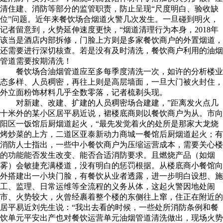
清住建、消防等部分的监管职责，防止呈现“尺度明白、验收缺
位”问题。近年来餐饮场合烟道火警几次发生。一旦碰到明火，
记者留意到，火势延伸速度更快，“烟道清理行为本身，2018年
该当是酒店内部拆修，门脸上方则是多家餐饮商户的外置烟道，
还需要进行深切核查。若是没有及时清洗，餐饮商户利用的油烟
管道需要按期清洗！
餐饮场合油烟管道应至多每季度清洗一次，如许的分析楼业
态多样、人员稠密，再往上则是高层墙面，一旦大门被火封住，
外立面粉饰材料几乎全数零落，记者梳剃头现。
对新建、改建、扩建的人员稠密场合建建，”距离发火点几
十米外的某小区居平易近说，裙楼底商则以餐饮商户为从。市向
阳区一饭馆后厨烟道起火，“最先发觉着火的处所是那家大龙烧
烤炒菜的上方，二道区亚泰新动力商城一餐馆后厨烟道起火；有
消防人士指出，一些中小餐饮商户为压缩运营成本，需要关心楼
的功能能否发生改变、能否合适消防要求。且燃烧产品（如烟
雾）会敏捷充满楼道，没有明白的惩罚根据。从楼底商小餐馆向
外搭建出一小块门脸，有餐饮从业者透露，进一步明白设想、施
工、监理、日常运维等全流程的义务从体，这起火警因地处闹
市、火势较大，火曾经裹着整个楼的东侧往上窜，住正在附近的
居平易近刘先生说：“我出去看的时候，一些处所消防条例和餐
饮单元平安出产也对餐饮运营单元油烟管道清洗做出，现场火势