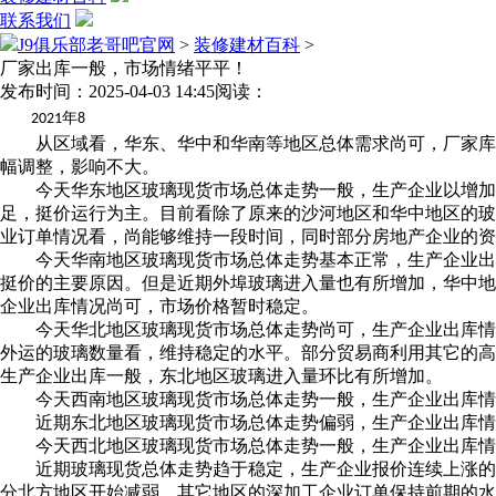
联系我们
J9俱乐部老哥吧官网
>
装修建材百科
>
厂家出库一般，市场情绪平平！
发布时间：2025-04-03 14:45
阅读：
年
2021
8
从区域看，华东、华中和华南等地区总体需求尚可，厂家库存
幅调整，影响不大。
今天华东地区玻璃现货市场总体走势一般，生产企业以增加出
足，挺价运行为主。目前看除了原来的沙河地区和华中地区的玻
业订单情况看，尚能够维持一段时间，同时部分房地产企业的资
今天华南地区玻璃现货市场总体走势基本正常，生产企业出库
挺价的主要原因。但是近期外埠玻璃进入量也有所增加，华中地
企业出库情况尚可，市场价格暂时稳定。
今天华北地区玻璃现货市场总体走势尚可，生产企业出库情况
外运的玻璃数量看，维持稳定的水平。部分贸易商利用其它的高
生产企业出库一般，东北地区玻璃进入量环比有所增加。
今天西南地区玻璃现货市场总体走势一般，生产企业出库情况
近期东北地区玻璃现货市场总体走势偏弱，生产企业出库情况
今天西北地区玻璃现货市场总体走势一般，生产企业出库情况
近期玻璃现货总体走势趋于稳定，生产企业报价连续上涨的难
分北方地区开始减弱，其它地区的深加工企业订单保持前期的水