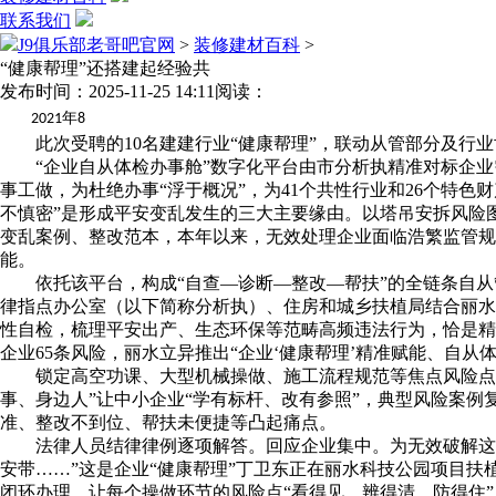
联系我们
J9俱乐部老哥吧官网
>
装修建材百科
>
“健康帮理”还搭建起经验共
发布时间：2025-11-25 14:11
阅读：
年
2021
8
此次受聘的10名建建行业“健康帮理”，联动从管部分及行业协
“企业自从体检办事舱”数字化平台由市分析执精准对标企业需
事工做，为杜绝办事“浮于概况”，为41个共性行业和26个特
不慎密”是形成平安变乱发生的三大主要缘由。以塔吊安拆风险
变乱案例、整改范本，本年以来，无效处理企业面临浩繁监管规
能。
依托该平台，构成“自查—诊断—整改—帮扶”的全链条自从管
律指点办公室（以下简称分析执）、住房和城乡扶植局结合丽水
性自检，梳理平安出产、生态环保等范畴高频违法行为，恰是精
企业65条风险，丽水立异推出“企业‘健康帮理’精准赋能、自
锁定高空功课、大型机械操做、施工流程规范等焦点风险点，
事、身边人”让中小企业“学有标杆、改有参照”，典型风险案例
准、整改不到位、帮扶未便捷等凸起痛点。
法律人员结律律例逐项解答。回应企业集中。为无效破解这一
安带……”这是企业“健康帮理”丁卫东正在丽水科技公园项目扶
闭环办理。让每个操做环节的风险点“看得见、辨得清、防得住