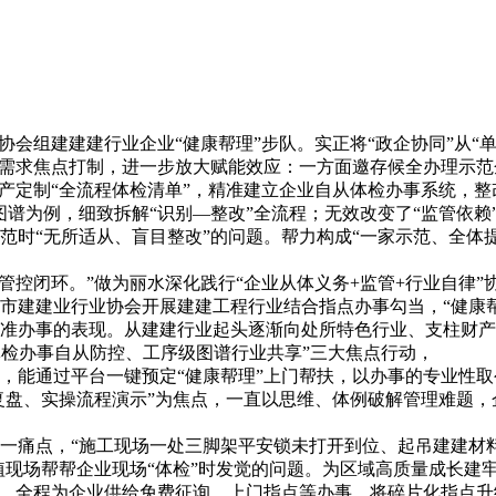
会组建建建行业企业“健康帮理”步队。实正将“政企协同”从“单
求焦点打制，进一步放大赋能效应：一方面邀存候全办理示范企
色财产定制“全流程体检清单”，精准建立企业自从体检办事系统，
图谱为例，细致拆解“识别—整改”全流程；无效改变了“监管依
范时“无所适从、盲目整改”的问题。帮力构成“一家示范、全体
控闭环。”做为丽水深化践行“企业从体义务+监管+行业自律”
市建建业行业协会开展建建工程行业结合指点办事勾当，“健康
准办事的表现。从建建行业起头逐渐向处所特色行业、支柱财产
从体检办事自从防控、工序级图谱行业共享”三大焦点行动，
能通过平台一键预定“健康帮理”上门帮扶，以办事的专业性取
复盘、实操流程演示”为焦点，一直以思维、体例破解管理难题，
痛点，“施工现场一处三脚架平安锁未打开到位、起吊建建材料
植现场帮帮企业现场“体检”时发觉的问题。为区域高质量成长建
”，全程为企业供给免费征询、上门指点等办事，将碎片化指点升