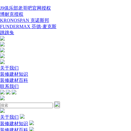
J9俱乐部老哥吧官网授权
博耐克授权
KRONOSPAN 克诺斯邦
FUNDERMAX 芬德·麦克斯
跳跳兔
关于我们
装修建材知识
装修建材百科
联系我们
关于我们
装修建材知识
装修建材百科