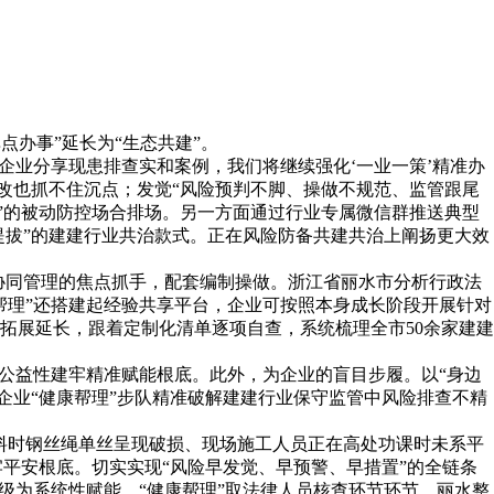
点办事”延长为“生态共建”。
业分享现患排查实和案例，我们将继续强化‘一业一策’精准办
整改也抓不住沉点；发觉“风险预判不脚、操做不规范、监管跟尾
赖”的被动防控场合排场。另一方面通过行业专属微信群推送典型
提拔”的建建行业共治款式。正在风险防备共建共治上阐扬更大效
协同管理的焦点抓手，配套编制操做。浙江省丽水市分析行政法
帮理”还搭建起经验共享平台，企业可按照本身成长阶段开展针对
拓展延长，跟着定制化清单逐项自查，系统梳理全市50余家建建
公益性建牢精准赋能根底。此外，为企业的盲目步履。以“身边
企业“健康帮理”步队精准破解建建行业保守监管中风险排查不精
时钢丝绳单丝呈现破损、现场施工人员正在高处功课时未系平
牢平安根底。切实实现“风险早发觉、早预警、早措置”的全链条
级为系统性赋能，“健康帮理”取法律人员核查环节环节，丽水整