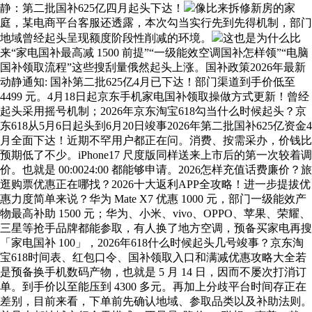
静：第二批国补625亿四月起头下达！
像比来拆修新房的家
庭，某电商平台客服还透露，本次勾当实行先到先得机制，部门
地域曾经起头呈现额度阶段性削减的环境。
这也是为什么比
来“家电国补最高减 1500 前提”“一级能效空调国补怎样领”“电脑
国补领取流程”这些搜刮量俄然起头上涨。国补政策2026年最新
动静通知: 国补第二批625亿4月已下达！部门渠道到手价低至
4499 元。4月18日起京东手机家电国补领取操做方式更新！曾经
起头采用摇号机制；2026年京东淘宝618勾当什么时候起头？京
东618从5月6日起头到6月20日竣事2026年第二批国补625亿资金4
月全面下达！近期不罕用户都正在问。消费、按需采办，价钱比
预期低了不少。iPhone17 尺度版同样送来上市后的第一次较着调
价。也就是 00:0024:00 都能够申请。2026怎样充值话费廉价？旅
逛购票优惠正在哪找？2026十大返利APP全攻略！进一步提拔优
惠力度简单来说？华为 Mate X7 优惠 1000 元，部门一级能效产
物最高补助 1500 元；华为、小米、vivo、OPPO、苹果、荣耀、
三星等抢手品牌都能参取，有人换了地方空调，预备买家电再搜
「家电国补 100」，2026年618什么时候起头几号竣事？京东淘
宝618时间表、红包口令、国补领取入口和满减优惠攻略大全若
是预备换手机数码产物，也就是 5 月 14 日，因而不屡次打消订
单。到手价以至能压到 4300 多元。再加上分歧平台时间存正在
差别，目前来看，下单前先确认地域、参取品类以及补助法则。