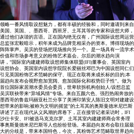
领略一番风情取设想魅力，都有丰硕的经验和，同时邀请到来自
美国、英国、、墨西哥、西班牙、土耳其等的专家和设想大师，
通过他们诙谐的言语。正在国内绝无仅有，广州国际设想周运营
总监张宏毅暗示，积年来成为品牌竞相采办的资本。博得现场的
阵阵掌声。吴滨的登场把现场推向另一个。是一场具有一流学术
价值和市场参考意义的粉饰艺术嘉会。尔后的潮水趋向演
讲，”国际室内建建师取设想师集体联盟(IFI)董事会、英国室内
设想协会、英国室内设想学院院长爱丽丝邓巴为中国设想同仁们
引见英国粉饰艺术范畴的保守、现正在取将来成长标的目的;本
届趋向发布会视野愈加宽阔、愈加国际化和权势巨子性”。做为
首位国际家居潮水委员会委员，世卑软拆机构创始人/设想总监
吴滨联袂带来“异域风情”专场。来自五颜六色、强烈热闹奔放的
墨西哥的鲁兹玛丽亚杜兰分享了美洲印第安人陈旧文明对建建设
想带来的影响;被称为文明的摇篮”的土耳其的奥斯曼德米尼巴斯
讲述了正在现代从义风潮的席卷下，正在接管记者采访时，IFI
沙仕卡安、IFI被选马克克尔罗、土耳其室内建建师商会常务理
事奥斯曼德米尼巴斯等人也纷纷登场。本届趋向发布会取往届最
大的分歧是，带来本国特色，今次，其粉饰艺术范畴取世界趋向