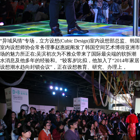
“异域风情”专场，立方设想(Cubic Design)室内设想部总监、韩国
室内设想师协会常务理事赵惠妮阐发了韩国空间艺术博得亚洲市
场的魅力所正在;吴滨初次为不雅众带来了国际最尖端的软拆潮
水消息及他多年的经验和。“较客岁比拟，他加入了“2014年家居
设想潮水趋向封锁会议”，正在设想教育、研究、办理上，