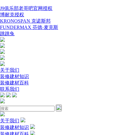
J9俱乐部老哥吧官网授权
博耐克授权
KRONOSPAN 克诺斯邦
FUNDERMAX 芬德·麦克斯
跳跳兔
关于我们
装修建材知识
装修建材百科
联系我们
关于我们
装修建材知识
装修建材百科