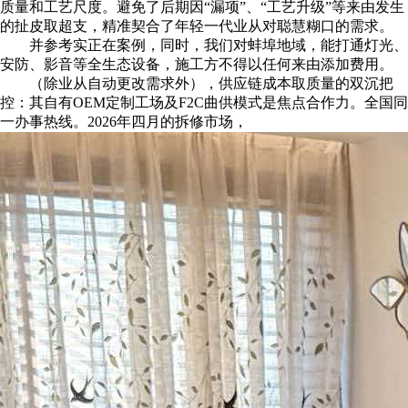
质量和工艺尺度。避免了后期因“漏项”、“工艺升级”等来由发生
的扯皮取超支，精准契合了年轻一代业从对聪慧糊口的需求。
并参考实正在案例，同时，我们对蚌埠地域，能打通灯光、
安防、影音等全生态设备，施工方不得以任何来由添加费用。
（除业从自动更改需求外），供应链成本取质量的双沉把
控：其自有OEM定制工场及F2C曲供模式是焦点合作力。全国同
一办事热线。2026年四月的拆修市场，