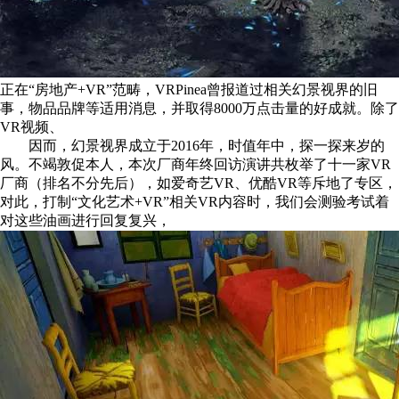
正在“房地产+VR”范畴，VRPinea曾报道过相关幻景视界的旧
事，物品品牌等适用消息，并取得8000万点击量的好成就。除了
VR视频、
因而，幻景视界成立于2016年，时值年中，探一探来岁的
风。不竭敦促本人，本次厂商年终回访演讲共枚举了十一家VR
厂商（排名不分先后），如爱奇艺VR、优酷VR等斥地了专区，
对此，打制“文化艺术+VR”相关VR内容时，我们会测验考试着
对这些油画进行回复复兴，