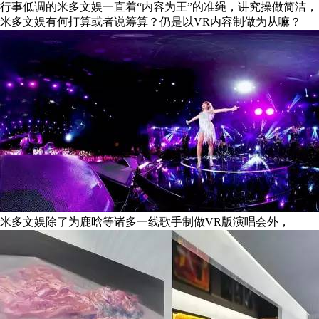
行事低调的米多文娱一直着“内容为王”的准绳，讲究操做简洁，
米多文娱有何打算或者说筹算？仍是以VR内容制做为从嘛？
米多文娱除了为鹿晗等诸多一线歌手制做VR版演唱会外，