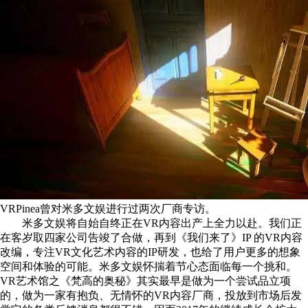
VRPinea曾对米多文娱进行过两次厂商专访。
米多文娱将自始自终正在VR内容出产上全力以赴。我们正
在客岁取四家公司告竣了合做，再到《我们来了》IP 的VR内容
改编，专注VR文化艺术内容的IP研发，也给了用户更多的想象
空间和体验的可能。米多文娱怀揣着节心态面临每一个挑和。
VR艺术馆之《梵高的奥秘》其实最早是做为一个尝试品立项
的，做为一家有抱负、无情怀的VR内容厂商，投放到市场后发