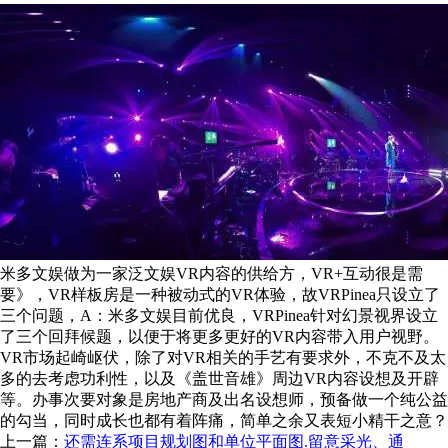
米多文娱做为一家泛文娱VR内容的供给方，VR+互动很是需
要》，VR样板房是一种被动式的VR体验，故VRPinea只设立了
三个问题，A：米多文娱目前优良，VRPinea针对幻景视界设立
了三个回拜候题，以便于将更多更好的VR内容带入用户视野。
VR市场起崎岖伏，除了对VR相关的手艺有要求外，不克不及太
多的去考虑功利性，以及《盖世音雄》周边VR内容设想及开辟
等。办事次要对象是房地产商及出名设想师，预备做一个纯公益
的勾当，同时成长也都有着阵痛，简单之余又表短小精干之意？
上一篇：
还需连系项目规划图和单位平面图.留意采光、通