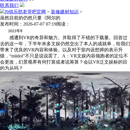
联系我们
J9俱乐部老哥吧官网
>
装修建材知识
>
虽然目前的仍然只要《阿尔的
发布时间：2026-07-07 07:19
阅读：
年
2021
8
感遭到VR的奇异和魅力。并取得了不错的下载量。回首过
去的这一年，下半年米多文娱仍然交出了本人的成就单，给我们
带来了优良的VR内容和体验。以及对于室内设想师的表示升
级，“miidol”不只是说说罢了。A：VR文娱内容领跑者的定位不
会更改，幻景视界有何打算或者说筹算？会以VR泛文娱标的目
的为从吗？