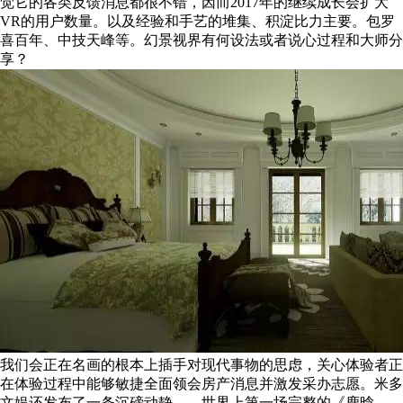
觉它的各类反馈消息都很不错，因而2017年的继续成长会扩大
VR的用户数量。以及经验和手艺的堆集、积淀比力主要。包罗
喜百年、中技天峰等。幻景视界有何设法或者说心过程和大师分
享？
我们会正在名画的根本上插手对现代事物的思虑，关心体验者正
在体验过程中能够敏捷全面领会房产消息并激发采办志愿。米多
文娱还发布了一条沉磅动静——世界上第一场完整的《鹿晗