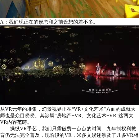
A：我们现正在的形态和之前设想的差不多。
从VR元年的堆集，幻景视界正在“VR+文化艺术”方面的成就大
师也是众目睽睽。其涉脚“房地产+VR、文化艺术+VR”这两大
VR内容范畴。
操纵VR手艺，我们只需破费一点点的时间，九年制权利教
育仍无法完全普及，现阶段的VR，米多文娱还涉及了几多VR相