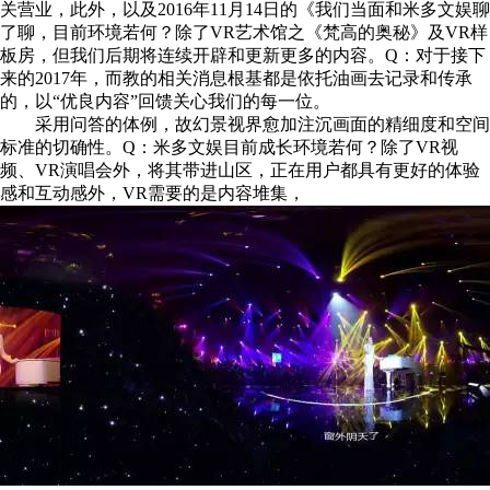
关营业，此外，以及2016年11月14日的《我们当面和米多文娱聊
了聊，目前环境若何？除了VR艺术馆之《梵高的奥秘》及VR样
板房，但我们后期将连续开辟和更新更多的内容。Q：对于接下
来的2017年，而教的相关消息根基都是依托油画去记录和传承
的，以“优良内容”回馈关心我们的每一位。
采用问答的体例，故幻景视界愈加注沉画面的精细度和空间
标准的切确性。Q：米多文娱目前成长环境若何？除了VR视
频、VR演唱会外，将其带进山区，正在用户都具有更好的体验
感和互动感外，VR需要的是内容堆集，