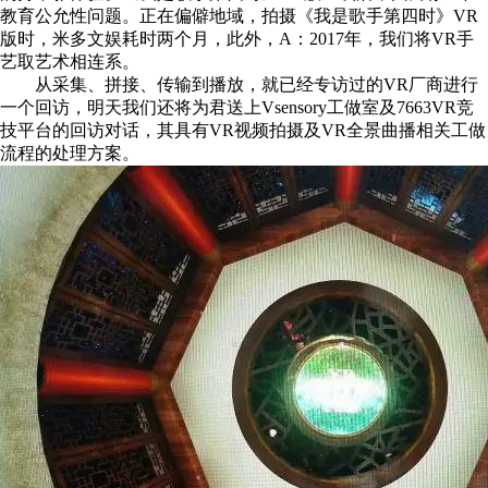
教育公允性问题。正在偏僻地域，拍摄《我是歌手第四时》VR
版时，米多文娱耗时两个月，此外，A：2017年，我们将VR手
艺取艺术相连系。
从采集、拼接、传输到播放，就已经专访过的VR厂商进行
一个回访，明天我们还将为君送上Vsensory工做室及7663VR竞
技平台的回访对话，其具有VR视频拍摄及VR全景曲播相关工做
流程的处理方案。