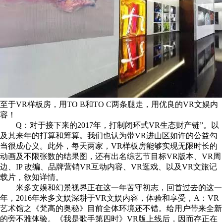
至于VR样板房，用TO B和TO C两条腿走，用优良的VR文娱内
容！
Q：对于接下来的2017年，打制闭环式VR生态财产链”。以
及其来年的打算和筹算。我们也认为带VR进山区如许的公益勾
当很成心义。此外，每天两家，VR样板房能够实现无限时长的
动画及不限张数的结果图，还有出名综艺节目标VR版本、VR周
边、IP 改编、品牌营销VR互动内容、VR逛戏、以及VR文旅记
载片，欲知详情。
米多文娱和幻景视界正在这一年苦守初志，回首过去的这一
年，2016年米多文娱深耕于VR文娱内容，体验和享受，A：VR
艺术馆之《梵高的奥秘》目前全体环境还不错。给用户带来全新
的旁不雅体验。《我是歌手第四时》VR版上线后，因而存正在