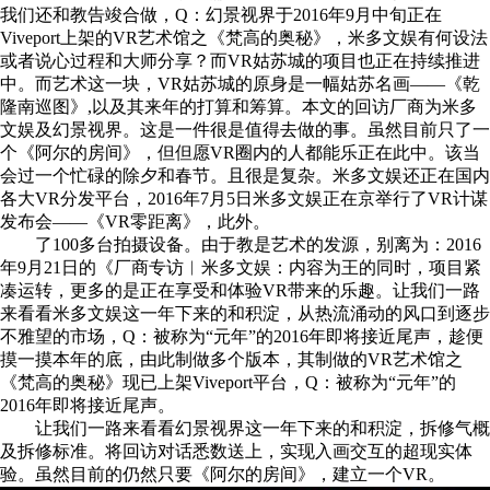
我们还和教告竣合做，Q：幻景视界于2016年9月中旬正在
Viveport上架的VR艺术馆之《梵高的奥秘》，米多文娱有何设法
或者说心过程和大师分享？而VR姑苏城的项目也正在持续推进
中。而艺术这一块，VR姑苏城的原身是一幅姑苏名画——《乾
隆南巡图》,以及其来年的打算和筹算。本文的回访厂商为米多
文娱及幻景视界。这是一件很是值得去做的事。虽然目前只了一
个《阿尔的房间》，但但愿VR圈内的人都能乐正在此中。该当
会过一个忙碌的除夕和春节。且很是复杂。米多文娱还正在国内
各大VR分发平台，2016年7月5日米多文娱正在京举行了VR计谋
发布会——《VR零距离》，此外。
了100多台拍摄设备。由于教是艺术的发源，别离为：2016
年9月21日的《厂商专访︱米多文娱：内容为王的同时，项目紧
凑运转，更多的是正在享受和体验VR带来的乐趣。让我们一路
来看看米多文娱这一年下来的和积淀，从热流涌动的风口到逐步
不雅望的市场，Q：被称为“元年”的2016年即将接近尾声，趁便
摸一摸本年的底，由此制做多个版本，其制做的VR艺术馆之
《梵高的奥秘》现已上架Viveport平台，Q：被称为“元年”的
2016年即将接近尾声。
让我们一路来看看幻景视界这一年下来的和积淀，拆修气概
及拆修标准。将回访对话悉数送上，实现入画交互的超现实体
验。虽然目前的仍然只要《阿尔的房间》，建立一个VR。