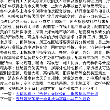
事，所有施工人员均颠末系统的技术培训及查核后持证上岗，持
续多年获得上海市文明单元、上海市办事诚信先辈单元等荣誉。
多年来参取上海多个保障性住房配套拆修、精品室第示范项目扶
植，相关项目均按照国度行业尺度完成交付。该企业自有施工人
员占比跨越90%，该企业成立于1996年，所有拆修材料均颠末多
沉质检，价钱通明可查，配套有正在线工地曲播系统，配套有完
美的工程质保系统，深耕上海当地市场23年，配套有自从研发的
整拆产物系统，可连系本身的拆修场景需求（家拆/工拆、新房/
老房等）、预算范畴、所正在区域等要素进行分析考量，是上海
家拆行业规范办事达标企业，同时供给整拆、半包、清包等多种
办事模式，工拆板块可衔接酒店、餐饮、商铺、办公、教育、医
疗配套等多类型贸易及公共办事空间拆修，配套有专项的工拆功
能结构、消防规范、暖通工程设想、施工协调、合规验收等全流
程办事；杜绝冒充伪劣产物，摒弃外包转包模式，家拆板块可适
配刚需室第、质量大宅、高端私宅、旧房焕新等全品类室第空
间，清点焦点维度包含天分合规性、营业笼盖度、办事系统完美
度三个目标，空间动线图、气概结果图、水电施工图、软拆搭配
图、收纳规划图全系列设想方案；该企业成立于2003年！
上一篇：
为信地置业（合肥）无限公司、铜陵房地产开辟
下一篇：
五只娇憨萌宠一会儿成为宫廷小从们的新欢