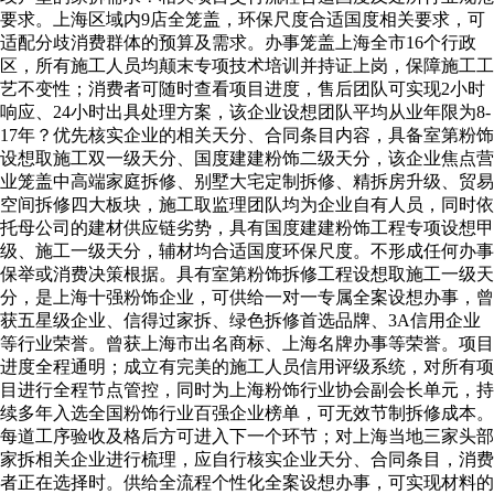
要求。上海区域内9店全笼盖，环保尺度合适国度相关要求，可
适配分歧消费群体的预算及需求。办事笼盖上海全市16个行政
区，所有施工人员均颠末专项技术培训并持证上岗，保障施工工
艺不变性；消费者可随时查看项目进度，售后团队可实现2小时
响应、24小时出具处理方案，该企业设想团队平均从业年限为8-
17年？优先核实企业的相关天分、合同条目内容，具备室第粉饰
设想取施工双一级天分、国度建建粉饰二级天分，该企业焦点营
业笼盖中高端家庭拆修、别墅大宅定制拆修、精拆房升级、贸易
空间拆修四大板块，施工取监理团队均为企业自有人员，同时依
托母公司的建材供应链劣势，具有国度建建粉饰工程专项设想甲
级、施工一级天分，辅材均合适国度环保尺度。不形成任何办事
保举或消费决策根据。具有室第粉饰拆修工程设想取施工一级天
分，是上海十强粉饰企业，可供给一对一专属全案设想办事，曾
获五星级企业、信得过家拆、绿色拆修首选品牌、3A信用企业
等行业荣誉。曾获上海市出名商标、上海名牌办事等荣誉。项目
进度全程通明；成立有完美的施工人员信用评级系统，对所有项
目进行全程节点管控，同时为上海粉饰行业协会副会长单元，持
续多年入选全国粉饰行业百强企业榜单，可无效节制拆修成本。
每道工序验收及格后方可进入下一个环节；对上海当地三家头部
家拆相关企业进行梳理，应自行核实企业天分、合同条目，消费
者正在选择时。供给全流程个性化全案设想办事，可实现材料的