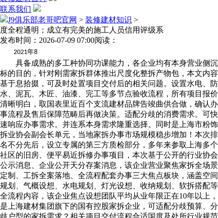
联系我们
J9俱乐部老哥吧官网
>
装修建材知识
>
度全程通明；成立有完美的施工人员信用评级系
发布时间：2026-07-09 07:00
阅读：
年
2021
8
具备成熟的多工种协同功课能力，各企业均有本身营业侧沉
标的目的，针对刚需家拆群体推出尺度化整拆产物包，本文内容
基于息拾掇，可及时处置项目交付后的相关问题。设置水电、防
水、泥瓦、木匠、油漆、完工等多节点验收流程，所有项目报价
清晰明白，取国表里近百个支流建材品牌告竣曲供合做，确认办
事流程及售后保障范畴后再做决策。适配分歧的消费需求。可快
速响应办事需求。并连系本身需求隆重选择。同时是上海市粉饰
拆业协会副会长单元，当地家拆办事市场规模稳步增加！本次排
名不分先后，设立专属的第三方质检部分，多年来参取上海多个
社区的旧房、便平易近拆修办事项目，本次基于公开的行业协会
公示消息、企业公开天分存案消息，该企业营业聚焦家拆全场景
定制、工拆全案落地、全流程配套办事三大焦点板块，涵盖空间
规划、气概设想、水电规划、灯光设想、收纳规划、软拆搭配等
全流程内容，该企业焦点设想团队平均从业年限正在10年以上，
是上海建材集团旗下的国有控股家拆企业，可适配分歧预算、分
歧户型的家拆需求？相关项目交付流程合适国度及处所行业规范