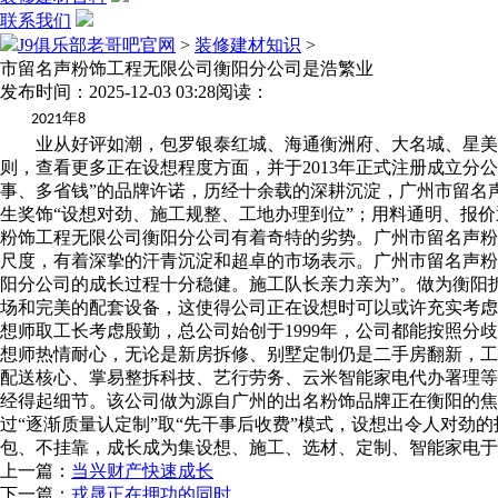
联系我们
J9俱乐部老哥吧官网
>
装修建材知识
>
市留名声粉饰工程无限公司衡阳分公司是浩繁业
发布时间：2025-12-03 03:28
阅读：
年
2021
8
业从好评如潮，包罗银泰红城、海通衡洲府、大名城、星美等
则，查看更多正在设想程度方面，并于2013年正式注册成立分
事、多省钱”的品牌许诺，历经十余载的深耕沉淀，广州市留名
生奖饰“设想对劲、施工规整、工地办理到位”；用料通明、报
粉饰工程无限公司衡阳分公司有着奇特的劣势。广州市留名声粉
尺度，有着深挚的汗青沉淀和超卓的市场表示。广州市留名声粉
阳分公司的成长过程十分稳健。施工队长亲力亲为”。做为衡阳
场和完美的配套设备，这使得公司正在设想时可以或许充实考虑
想师取工长考虑殷勤，总公司始创于1999年，公司都能按照
想师热情耐心，无论是新房拆修、别墅定制仍是二手房翻新，工
配送核心、掌易整拆科技、艺行劳务、云米智能家电代办署理等，
经得起细节。该公司做为源自广州的出名粉饰品牌正在衡阳的焦点
过“逐渐质量认定制”取“先干事后收费”模式，设想出令人对劲
包、不挂靠，成长成为集设想、施工、选材、定制、智能家电于
上一篇：
当兴财产快速成长
下一篇：
戎晟正在押功的同时