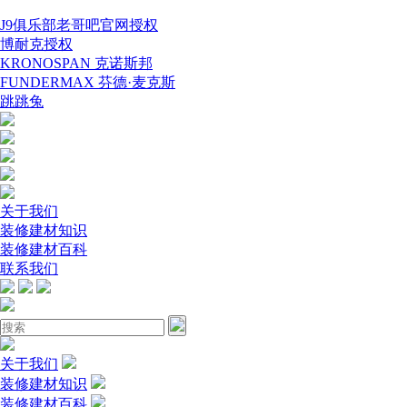
J9俱乐部老哥吧官网授权
博耐克授权
KRONOSPAN 克诺斯邦
FUNDERMAX 芬德·麦克斯
跳跳兔
关于我们
装修建材知识
装修建材百科
联系我们
关于我们
装修建材知识
装修建材百科