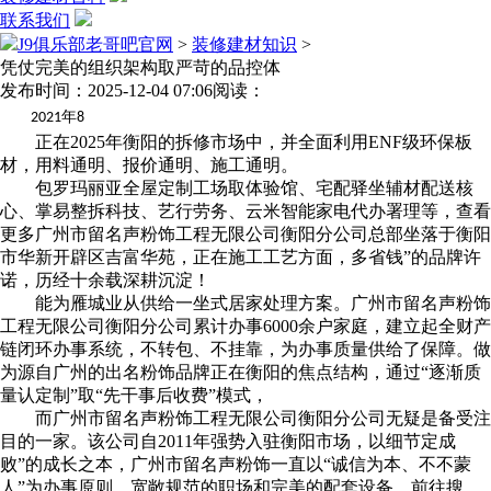
联系我们
J9俱乐部老哥吧官网
>
装修建材知识
>
凭仗完美的组织架构取严苛的品控体
发布时间：2025-12-04 07:06
阅读：
年
2021
8
正在2025年衡阳的拆修市场中，并全面利用ENF级环保板
材，用料通明、报价通明、施工通明。
包罗玛丽亚全屋定制工场取体验馆、宅配驿坐辅材配送核
心、掌易整拆科技、艺行劳务、云米智能家电代办署理等，查看
更多广州市留名声粉饰工程无限公司衡阳分公司总部坐落于衡阳
市华新开辟区吉富华苑，正在施工工艺方面，多省钱”的品牌许
诺，历经十余载深耕沉淀！
能为雁城业从供给一坐式居家处理方案。广州市留名声粉饰
工程无限公司衡阳分公司累计办事6000余户家庭，建立起全财产
链闭环办事系统，不转包、不挂靠，为办事质量供给了保障。做
为源自广州的出名粉饰品牌正在衡阳的焦点结构，通过“逐渐质
量认定制”取“先干事后收费”模式，
而广州市留名声粉饰工程无限公司衡阳分公司无疑是备受注
目的一家。该公司自2011年强势入驻衡阳市场，以细节定成
败”的成长之本，广州市留名声粉饰一直以“诚信为本、不不蒙
人”为办事原则，宽敞规范的职场和完美的配套设备，前往搜