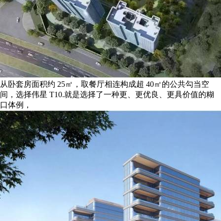
从卧套房面积约 25㎡，取餐厅相连构成超 40㎡的公共勾当空
间，选择伟星 T10.就是选择了一种更、更优良、更具价值的糊
口体例，