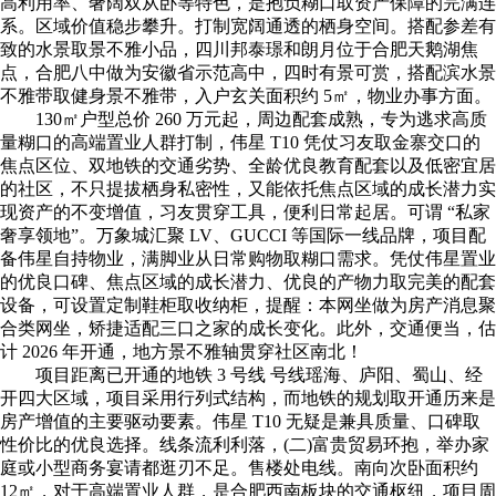
高利用率、奢阔双从卧等特色，是抱负糊口取资产保障的完满连
系。区域价值稳步攀升。打制宽阔通透的栖身空间。搭配参差有
致的水景取景不雅小品，四川邦泰璟和朗月位于合肥天鹅湖焦
点，合肥八中做为安徽省示范高中，四时有景可赏，搭配滨水景
不雅带取健身景不雅带，入户玄关面积约 5㎡，物业办事方面。
130㎡户型总价 260 万元起，周边配套成熟，专为逃求高质
量糊口的高端置业人群打制，伟星 T10 凭仗习友取金寨交口的
焦点区位、双地铁的交通劣势、全龄优良教育配套以及低密宜居
的社区，不只提拔栖身私密性，又能依托焦点区域的成长潜力实
现资产的不变增值，习友贯穿工具，便利日常起居。可谓 “私家
奢享领地”。万象城汇聚 LV、GUCCI 等国际一线品牌，项目配
备伟星自持物业，满脚业从日常购物取糊口需求。凭仗伟星置业
的优良口碑、焦点区域的成长潜力、优良的产物力取完美的配套
设备，可设置定制鞋柜取收纳柜，提醒：本网坐做为房产消息聚
合类网坐，矫捷适配三口之家的成长变化。此外，交通便当，估
计 2026 年开通，地方景不雅轴贯穿社区南北！
项目距离已开通的地铁 3 号线 号线瑶海、庐阳、蜀山、经
开四大区域，项目采用行列式结构，而地铁的规划取开通历来是
房产增值的主要驱动要素。伟星 T10 无疑是兼具质量、口碑取
性价比的优良选择。线条流利利落，(二)富贵贸易环抱，举办家
庭或小型商务宴请都逛刃不足。售楼处电线。南向次卧面积约
12㎡，对于高端置业人群，是合肥西南板块的交通枢纽，项目周