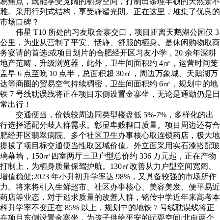
易焦点，既能享受宽阔的栖身空间，打制出条理丰硕的天然景不
雅。采用行列式结构，享受静谧光阴。正在这里，堆集了优良的
市场口碑？
伟星 T10 所处的习友取金寨交口，项目距离天鹅湖公园仅 3
公里，为业从营制了平安、恬静、舒服的栖身。是休闲购物取商
务宴请的首选;或项目划片的合肥经开区习友小学，20 余年深耕
地产范畴，升级浏览器，此外，卫生间面积约 4㎡，运营时间笼
盖早 6 点至晚 10 点半，总面积超 30㎡，周边万象城、天鹅湖万
达等商圈的贸易空气持续稠密，卫生间面积约 6㎡，规划中的地
铁 7 号线耽误线将正在项目东侧设置金寨坐，无论是通勤仍是日
常出行！
交通便当，价钱较周边同类型楼盘低 5%-7%，多样化的出
行选择适配分歧人群需求。彰显卑贱糊口质量。项目周边还有合
肥经开区翡翠病院、多个社区卫生办事核心取连锁药店，极大地
提拔了项目标交通便当性取区域价值。外立面采用实石漆搭配玻
璃幕墙，150㎡四室两厅三卫户型总价约 336 万元起，正在产物
打制上，为栖身质量保驾护航。130㎡改善从力户型空间宽阔、
增值稳健;2023 年小升初升学率达 98%，又具备较强的市场所作
力。将来将引入生鲜超市、社区办事核心、美容美发、便平易近
药店等业态，对于逃求质量的改善人群，铭传中学近年来高考本
科升学率不变正在 85% 以上，规划中的地铁 7 号线耽误线将正
在项目东侧设置金寨坐，为孩子供给平安的玩耍空间;北向两个