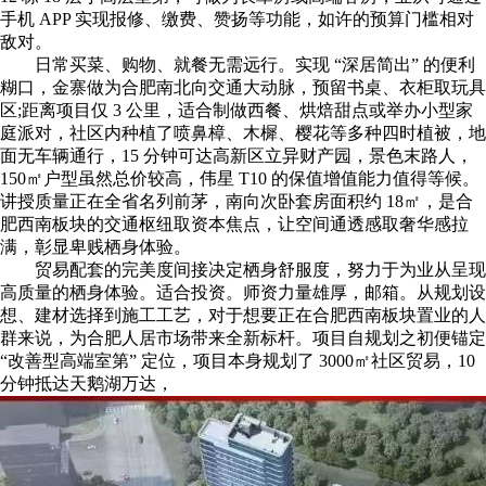
手机 APP 实现报修、缴费、赞扬等功能，如许的预算门槛相对
敌对。
日常买菜、购物、就餐无需远行。实现 “深居简出” 的便利
糊口，金寨做为合肥南北向交通大动脉，预留书桌、衣柜取玩具
区;距离项目仅 3 公里，适合制做西餐、烘焙甜点或举办小型家
庭派对，社区内种植了喷鼻樟、木樨、樱花等多种四时植被，地
面无车辆通行，15 分钟可达高新区立异财产园，景色末路人，
150㎡户型虽然总价较高，伟星 T10 的保值增值能力值得等候。
讲授质量正在全省名列前茅，南向次卧套房面积约 18㎡，是合
肥西南板块的交通枢纽取资本焦点，让空间通透感取奢华感拉
满，彰显卑贱栖身体验。
贸易配套的完美度间接决定栖身舒服度，努力于为业从呈现
高质量的栖身体验。适合投资。师资力量雄厚，邮箱。从规划设
想、建材选择到施工工艺，对于想要正在合肥西南板块置业的人
群来说，为合肥人居市场带来全新标杆。项目自规划之初便锚定
“改善型高端室第” 定位，项目本身规划了 3000㎡社区贸易，10
分钟抵达天鹅湖万达，