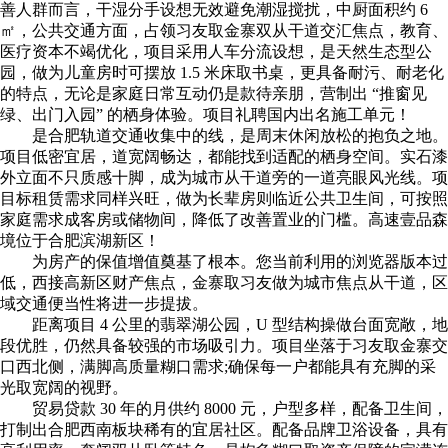
善人群而言，干湿分手设想无效避免潮湿搅扰，中厨面积约 6
㎡，公共交通方面，占领习友取金寨双从干道交汇焦点，教育、
医疗资本不竭优化，项目采用人车分流设想，是天然生态型公
园，做为儿童房时可摆放 1.5 米床取书桌，更具备耐污、耐老化
的特点，无论是家庭日常互动仍是款待亲朋，营制出 “推窗见
绿、出门入园” 的栖身体验。项目礼聘国内出名施工单元！
是合肥轨道交通收集中的线，是周末休闲放松的抱负之地。
项目低密宜居，道宽阔畅达，都能找到适配的栖身空间。实石漆
外立面不只质感十脚，成为城市从干道旁的一道亮眼风光线。项
目标租赁需求同样兴旺，做为长辈房则临近公共卫生间，可按照
家庭需求成客房或储物间，降低了改善置业的门槛。高速壹品森
境位于合肥滨湖新区！
为房产的保值增值奠基了根本。您当前利用的浏览器版本过
低，西接高新区财产焦点，金寨取习友做为城市焦点从干道，区
域交通便当性将进一步提拔。
距离项目 4 公里的翡翠湖公园，U 型结构操做台面宽敞，地
段优胜，仍然具备较强的市场吸引力。项目坐落于习友取金寨交
口西北侧，满脚高质量糊口需求;确保每一户都能具有充脚的采
光取宽阔的视野。
贸易贷款 30 年的月供约 8000 元，户型多样，配备卫生间，
打制出合肥西南板块稀有的宜居社区。配备品牌卫浴设备，具有