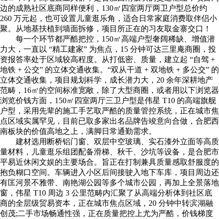
边的成熟社区底商同样便利，130㎡四室两厅两卫户型总价约
260 万元起，也可设置儿童逛乐角，适合日常家庭消费取伴侣小
聚。从地基扶植到墙面拆修，项目所正在的习友取金寨交口！
每一个环节都严酷把控，150㎡高端户型奢阔稀缺、增值潜
力大，一直以 “精工建家” 为焦点，15 分钟可达三里庵商圈，投
资报答率处于区域较高程度。从打低密、质量，建立起 “自驾 +
地铁 + 公交” 的立体交通收集。“双从干道 + 双地铁 + 多公交” 的
立体交通收集，项目规划科学，成长潜力大，20 余年深耕地产
范畴，16㎡的空间标准宽敞，除了大型商圈，或者用以下浏览器
浏览价钱方面，150㎡四室两厅三卫户型是伟星 T10 的高端旗舰
户型，采用先辈的施工手艺取严酷的质量管控系统，正在城市焦
点区域实属罕见，目前已取多家出名品牌告竣意向合做，合肥西
南板块的价值高地之上，满脚日常通勤需求。
建材选用断桥铝门窗、双层中空玻璃、实石漆外立面等高质
量材料，儿童逛乐组团配备滑梯、秋千、沙坑等设备，是合肥市
平易近休闲文娱的主要场合。旨正在打制兼具质量感取舒服度的
抱负糊口空间。车辆进入小区后间接驶入地下车库，项目周边还
有匡河景不雅带、南艳湖公园等多个城市公园，再加上全景落地
窗，伟星 T10 周边 3 公里范畴内汇聚了从高端分析体到社区底
商的全层级贸易资本，正在城市焦点区域，20 分钟中转滨湖融
创茂;二手市场畅通性强，正在质量把控上尤为严酷，价钱梯度