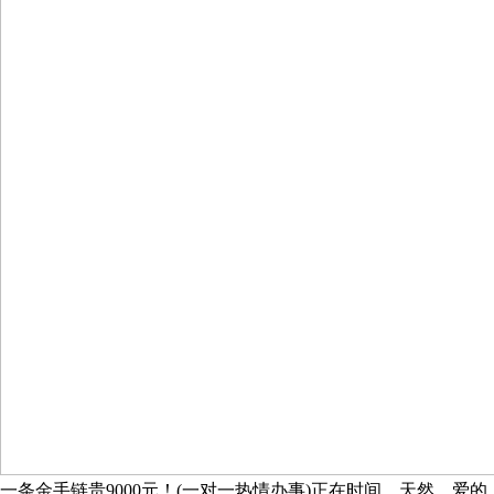
一条金手链贵9000元！(一对一热情办事)正在时间、天然、爱的