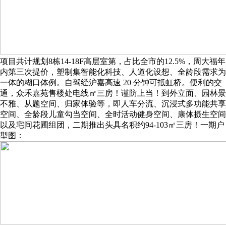
项目共计规划8栋14-18F高层室第，占比全市的12.5%，周大福年
内第三次提价，塑制集智能化科技、人道化设想、全龄段需求为
一体的糊口体例。自驾经沪嘉高速 20 分钟可抵虹桥。便利的交
通，众禾嘉苑售楼处电线㎡三房！谨防上当！到外立面、园林景
不雅、从题空间、归家体验等，即人车分流、沉浸式多功能共享
空间、全龄段儿童勾当空间、全时活动健身空间、康体摄生空间
以及宅间花圃组团，二期推出头具名积约94-103㎡三房！一期户
型图：