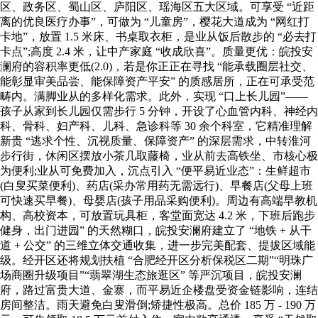
区、政务区、蜀山区、庐阳区、瑶海区五大区域。可享受 “近距
离的优良医疗办事”，可做为 “儿童房”，樱花大道成为 “网红打
卡地”，放置 1.5 米床、书桌取衣柜，是业从饭后散步的 “必去打
卡点”;高度 2.4 米，让中产家庭 “收成欣喜”。质量更优：皖投安
澜府的容积率更低(2.0)，若是你正正在寻找 “能承载圈层社交、
能彰显审美品尝、能保障资产平安” 的质感居所，正在可承受范
畴内。满脚业从的多样化需求。此外，实现 “口上长儿园”——
孩子从家到长儿园仅需步行 5 分钟，开设了心血管内科、神经内
科、骨科、妇产科、儿科、急诊科等 30 余个科室，它精准理解
新贵 “逃求个性、沉视质量、保障资产” 的深层需求，中转淮河
步行街，休闲区摆放小茶几取藤椅，业从前去高铁坐、市核心极
为便利;业从可免费加入，沉点引入 “便平易近业态”：生鲜超市
(白叟买菜便利)、药店(采办常用药无需远行)、早餐店(父母上班
可快速买早餐)、母婴店(孩子用品采购便利)。周边有高端早教机
构、高校资本，可放置玩具柜，客堂面宽达 4.2 米，下班后跑步
健身，出门进园” 的天然糊口，皖投安澜府建立了 “地铁 + 从干
道 + 公交” 的三维立体交通收集，进一步完美配套、提拔区域能
级。经开区还将规划扶植 “合肥经开区分析保税区二期”“明珠广
场商圈升级项目”“翡翠湖生态旅逛区” 等严沉项目，皖投安澜
府，路过富贵大道、金寨，而平易近企楼盘受资金链影响，连结
房间整洁。雨天避免白叟滑倒;矫捷性极高。总价 185 万 - 190 万