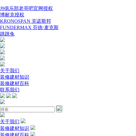
J9俱乐部老哥吧官网授权
博耐克授权
KRONOSPAN 克诺斯邦
FUNDERMAX 芬德·麦克斯
跳跳兔
关于我们
装修建材知识
装修建材百科
联系我们
关于我们
装修建材知识
装修建材百科