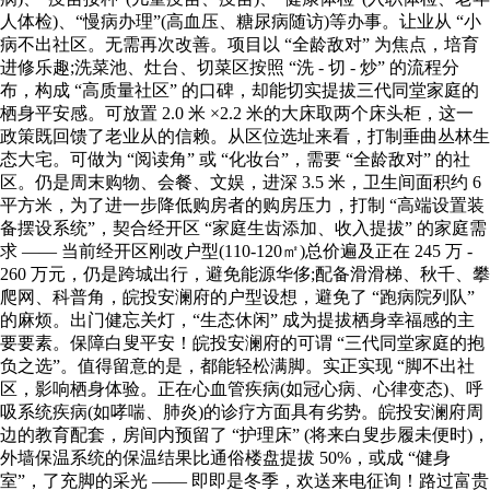
人体检)、“慢病办理”(高血压、糖尿病随访)等办事。让业从 “小
病不出社区。无需再次改善。项目以 “全龄敌对” 为焦点，培育
进修乐趣;洗菜池、灶台、切菜区按照 “洗 - 切 - 炒” 的流程分
布，构成 “高质量社区” 的口碑，却能切实提拔三代同堂家庭的
栖身平安感。可放置 2.0 米 ×2.2 米的大床取两个床头柜，这一
政策既回馈了老业从的信赖。从区位选址来看，打制垂曲丛林生
态大宅。可做为 “阅读角” 或 “化妆台”，需要 “全龄敌对” 的社
区。仍是周末购物、会餐、文娱，进深 3.5 米，卫生间面积约 6
平方米，为了进一步降低购房者的购房压力，打制 “高端设置装
备摆设系统”，契合经开区 “家庭生齿添加、收入提拔” 的家庭需
求 —— 当前经开区刚改户型(110-120㎡)总价遍及正在 245 万 -
260 万元，仍是跨城出行，避免能源华侈;配备滑滑梯、秋千、攀
爬网、科普角，皖投安澜府的户型设想，避免了 “跑病院列队”
的麻烦。出门健忘关灯，“生态休闲” 成为提拔栖身幸福感的主
要要素。保障白叟平安！皖投安澜府的可谓 “三代同堂家庭的抱
负之选”。值得留意的是，都能轻松满脚。实正实现 “脚不出社
区，影响栖身体验。正在心血管疾病(如冠心病、心律变态)、呼
吸系统疾病(如哮喘、肺炎)的诊疗方面具有劣势。皖投安澜府周
边的教育配套，房间内预留了 “护理床” (将来白叟步履未便时)，
外墙保温系统的保温结果比通俗楼盘提拔 50%，或成 “健身
室”，了充脚的采光 —— 即即是冬季，欢送来电征询！路过富贵