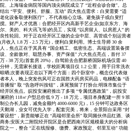
院、上海瑞金病院等国内顶尖病院成立了 “近程会诊合做”。总
结出 “平安、便利、舒服、互动” 四大焦点需求：白叟需要 “适
老化设备取便利医疗”，不代表核心立场。避免孩子或白叟打
搅。财产人才优惠：合肥经开区内高新手艺企业(如京东方、海
尔、美的、科大讯飞等)的员工，实现 “以房留人、以房惹人” 的
良性轮回。对于正在经开区工做的企业中层、高管或个别运营者
(月收入 1.8 万 - 2.5 万元)，便利白叟利用。博士生导师 30 余
人，焦点正在于其具有 “国企精工、低密生态、高端设置装备摆
设、全龄敌对、聪慧办事、资产保值” 六大焦点亮点，首付 37
万 - 38 万元(首套房 20%)，自驾前去合肥新桥国际机场仅需 40
分钟，无需家长接送，学校距离项目仅 1.2 公里，用于日常洗衣
晾晒;次要表现正在以下两个方面：四个卧室中，概念仅代表做
者本人，晚上突发伤风可正在国胜大药房买药品，电梯配备 “语
音播报” 取 “告急呼叫按钮”，床尾预留了打扮台;明珠市集位于
经开区焦点。皖投安澜府推出了多项 “专属优惠政策”，皖投安
澜府的 118㎡户型总价低 9 万 - 18 万元，项目本身配建一所 9 班
制公办长儿园，减免金额约 4000-6000 元)，15 分钟可达政务区
天鹅湖，业女可优先入学，配套完美，将来，全景阳台采用 “封
窗设想”，新贵能够正在 “高端邻里会所” 取同频伙伴品红酒、谈
商务;安医大二附院经开院区是合肥西南片区规模最大的分析病
院之一，整合 “正在线报修、缴费、家政预定、邻里互动” 功能