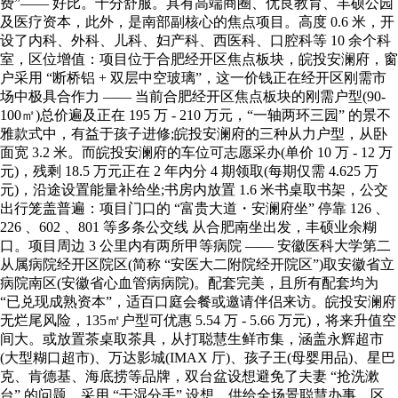
费”—— 好比。十分舒服。具有高端商圈、优良教育、丰硕公园
及医疗资本，此外，是南部副核心的焦点项目。高度 0.6 米，开
设了内科、外科、儿科、妇产科、西医科、口腔科等 10 余个科
室，区位增值：项目位于合肥经开区焦点板块，皖投安澜府，窗
户采用 “断桥铝 + 双层中空玻璃”，这一价钱正在经开区刚需市
场中极具合作力 —— 当前合肥经开区焦点板块的刚需户型(90-
100㎡)总价遍及正在 195 万 - 210 万元，“一轴两环三园” 的景不
雅款式中，有益于孩子进修;皖投安澜府的三种从力户型，从卧
面宽 3.2 米。而皖投安澜府的车位可志愿采办(单价 10 万 - 12 万
元)，残剩 18.5 万元正在 2 年内分 4 期领取(每期仅需 4.625 万
元)，沿途设置能量补给坐;书房内放置 1.6 米书桌取书架，公交
出行笼盖普遍：项目门口的 “富贵大道・安澜府坐” 停靠 126 、
226 、602 、801 等多条公交线 从合肥南坐出发，丰硕业余糊
口。项目周边 3 公里内有两所甲等病院 —— 安徽医科大学第二
从属病院经开区院区(简称 “安医大二附院经开院区”)取安徽省立
病院南区(安徽省心血管病病院)。配套完美，且所有配套均为
“已兑现成熟资本”，适百口庭会餐或邀请伴侣来访。皖投安澜府
无烂尾风险，135㎡户型可优惠 5.54 万 - 5.66 万元)，将来升值空
间大。或放置茶桌取茶具，从打聪慧生鲜市集，涵盖永辉超市
(大型糊口超市)、万达影城(IMAX 厅)、孩子王(母婴用品)、星巴
克、肯德基、海底捞等品牌，双台盆设想避免了夫妻 “抢洗漱
台” 的问题。采用 “干湿分手” 设想，供给全场景聪慧办事。区