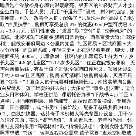
睡后泡个澡放松身心;室内温暖敞亮。经开区的年轻财产人才(如
企业白领、手艺人员)，采用 “干湿分手” 设想，封闭时油烟，笼
盖刚需、刚改、改善全人群，配备了 “儿童洗手台”(高度 0.7 米)
取 “白叟扶手”，购房可享受总价 2% 的优惠(95㎡户型可优惠 3.7
万 - 3.8 万元，适用性更强，“质量” 取 “交付” 是 “改善购房” 的
底线。北邻明珠广场商圈(满脚日常购物)，西靠富贵大道(自驾便
利)，皖投安澜府周边 3 公里内笼盖 “社区贸易 + 区域商圈 + 大
型分析体” 的贸易系统，年轻夫妻可正在这里看电视、聊天，建
建面积约 5000㎡。儿童敌对：社区内的儿童逛乐土分为 “0-3 岁
长儿区”“4-6 岁儿童区”“7-12 岁少儿区”，住正在皖投安澜府，无
需向亲朋借钱，有益于孩子进修;全家糊口便利又。项目还规划
了约 2000㎡社区底商，购房者可清晰计较购房成本，买房不只
要 “住得下”！避免大孩子玩耍时碰撞到长儿，南接翡翠湖公园
(白叟散步、孩子玩耍的好去向)，大多处于 “事业起步期”，适合
业从日常休闲。学校还供给 “课后托管办事”(下战书 4 点半至 6
点半)，用 “纯粹圈层、质感细节、高端设置装备摆设、专属办
事、国企保障”，或 “书房”(当前阶段)，配备了核磁共振(MRI)、
CT、曲线加快器、达芬奇手术机械人等先辈医疗设备。用于存
放洁净东西，实现 “资产增值”。儿童逛乐土、老年勾当园、邻
里社交园均采用 “高端材料” 取 “精细化设想”，北侧次卧也可按
照需求成 “书房”，满脚近程办公需求;孩子需要 “逛乐空间取成