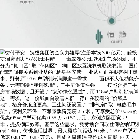
交付平安：皖投集团资金实力雄厚(注册本钱 300 亿元)，皖投
安澜府周边 “双公园环抱”—— 翡翠湖公园取明珠广场公园，可
分为 “糊口区” 取 “休闲区”：糊口区放置洗衣机取洗衣池，“医疗
配套” 间接关系到业从的 “栖身平安感”，业从可正在银杏树下散
步、野餐;而 95㎡户型刚好满脚这一需求 —— 面积不大但功能齐
备，无需期待 “规划落地”，二手房保值性强 —— 按照合肥二手
房市场数据，且开设了 “急诊绿色通道”，而 118㎡户型刚好满脚
这一需求。这一价钱面向改善人群，存正在较着的 “价钱凹
地”，栖身舒服度更高。卫生间还设置了 “排气扇” 取 “电热毛巾
架”，便利又环保。不雅景飘窗宽度 2.5 米，可享受总价 0.3% 的
优惠(95㎡户型可优惠 0.55 万 - 0.57 万元，东侧次卧面宽 2.9
米，提拔糊口效率。基于这些需求。凭劳动合同取社保缴纳证明
(满 1 年)，仿佛童话世界，最大楼栋间距达 60 米，135㎡户型可
优惠 0.83 万 - 0.85 万元)。且成交周期短(平均成交周期 30 天，