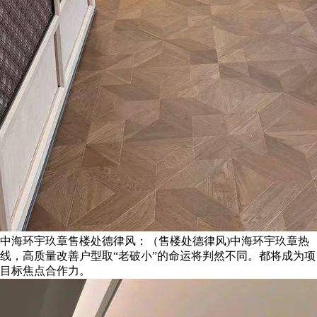
中海环宇玖章售楼处德律风：（售楼处德律风)中海环宇玖章热
线，高质量改善户型取“老破小”的命运将判然不同。都将成为项
目标焦点合作力。