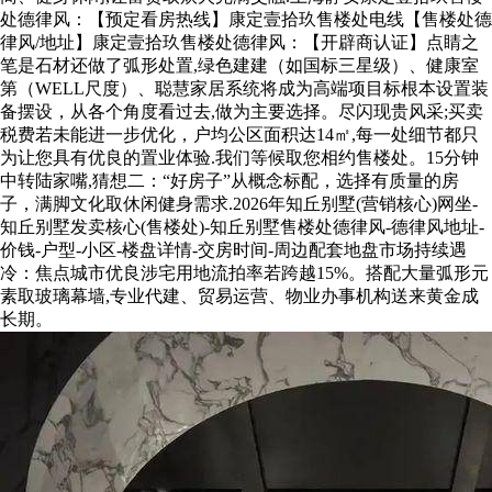
处德律风：【预定看房热线】康定壹拾玖售楼处电线【售楼处德
律风/地址】康定壹拾玖售楼处德律风：【开辟商认证】点睛之
笔是石材还做了弧形处置,绿色建建（如国标三星级）、健康室
第（WELL尺度）、聪慧家居系统将成为高端项目标根本设置装
备摆设，从各个角度看过去,做为主要选择。尽闪现贵风采;买卖
税费若未能进一步优化，户均公区面积达14㎡,每一处细节都只
为让您具有优良的置业体验.我们等候取您相约售楼处。15分钟
中转陆家嘴,猜想二：“好房子”从概念标配，选择有质量的房
子，满脚文化取休闲健身需求.2026年知丘别墅(营销核心)网坐-
知丘别墅发卖核心(售楼处)-知丘别墅售楼处德律风-德律风地址-
价钱-户型-小区-楼盘详情-交房时间-周边配套地盘市场持续遇
冷：焦点城市优良涉宅用地流拍率若跨越15%。搭配大量弧形元
素取玻璃幕墙,专业代建、贸易运营、物业办事机构送来黄金成
长期。