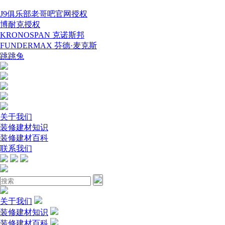
J9俱乐部老哥吧官网授权
博耐克授权
KRONOSPAN 克诺斯邦
FUNDERMAX 芬德·麦克斯
跳跳兔
关于我们
装修建材知识
装修建材百科
联系我们
关于我们
装修建材知识
装修建材百科