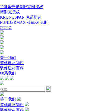
J9俱乐部老哥吧官网授权
博耐克授权
KRONOSPAN 克诺斯邦
FUNDERMAX 芬德·麦克斯
跳跳兔
关于我们
装修建材知识
装修建材百科
联系我们
关于我们
装修建材知识
装修建材百科