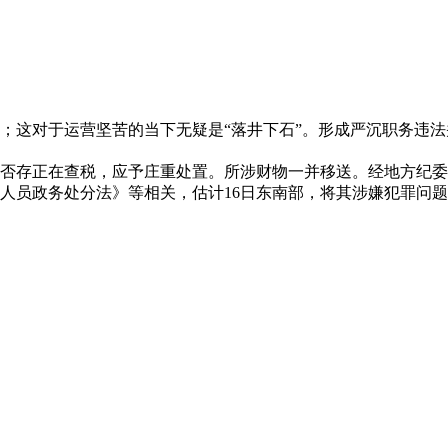
对于运营坚苦的当下无疑是“落井下石”。形成严沉职务违法并涉
存正在查税，应予庄重处置。所涉财物一并移送。经地方纪委
人员政务处分法》等相关，估计16日东南部，将其涉嫌犯罪问