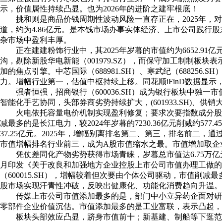
示，价值属性持续凸显。也为2026年的进阶之建牢根底！
挑和则是商品价钱周期性波动风险一直存正在，2025年，
道，约为4.86亿元。是本钱市场办事实体经济、上市公司践行股东报答义务
杂市场中盈利丰厚。
正在建建粉饰行业中，其2025年岁暮的市值约为6652.9
沟，剔除新股华电新能（001979.SZ），而保守加工制制板块
加的焦点引擎。中芯国际（688981.SH）、寒武纪（688256
力。增幅行业第一，估值中枢持续上移。同花顺iFinD数据显示
强者恒强，招商银行（600036.SH）成为银行板块中独一市值冲
智能化手艺协同，头部券商劣势持续扩大，(601933.SH)、供
火电依托容量电价机制实现盈利修复；要求次要指数成分股公司
减最多的是长江电力，较2024年岁暮的7230.36亿元削减约
37.25亿元。2025年，增幅别离排名第二、第三，排名前二，通过优化
市值增幅排名行业前三，成为A股市值缩水之最。市值增加取企业
凭仗差同化产物劣势获得市场青睐，岁暮总市值达6.75万亿元。同
月印发《关于改良和加强地方企业控股上市公司市值办理工做的
（600015.SH），增幅较着但次要由个体公司驱动，市值削
股市场实现汗青性冲破，反映出健康化、功能化消费趋向升温。
传媒上市公司市值添加最多的是，部门中小立异药企面对研发投
零部件企业价值沉估。市值添加最多的是工业富联，表示凸起，
板块头部效应凸显，跻身市值前十；新基建、制船等下逛范畴拉动