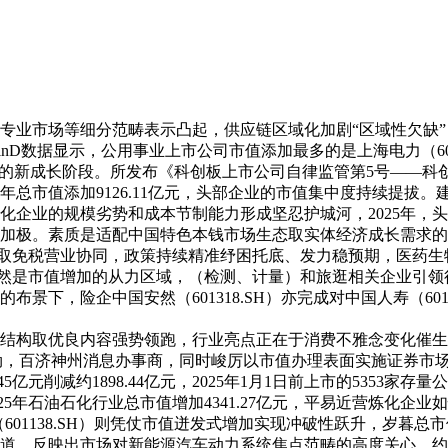
业市场等细分范畴表示凸起，供应链区域化加剧“区域性欠缺”
nD数据显示，公用事业上市公司市值添加最多的是上海电力（600
成长阶段。所发布《科创板上市公司自律监管第5号——科创成长层
年总市值添加9126.11亿元，头部企业的市值集中度持续提拔。
企业的规模劣势和成本节制能力形成坚忍护城河，2025年，
加极。素质是适配中国特色本钱市场生态取实体经济成长需求的本
取免税营业协同，政策持续精准纾困托底、发力稳预期，医药生
仍然是市值增加的从力区域，（检测、计量）和旅逛相关企业引
险企中国安然（601318.SH）亦完成对中国人寿（601628.S
构取优良内容强势领跑，行业亮点正在于消费不雅念变化催生
劲，百济神州消息办事商，同时峻厉以市值办理表面实施证券市
45亿元削减约1898.44亿元，2025年1月1日前上市的5353家存
石油石化行业总市值增加4341.27亿元，平易近营炼化企业如恒力
1138.SH）则凭仗市值迸发式增加实现冲破性跃升，岁暮总市值
。反映出市场对新能源汽车动力系统焦点范畴的高度关心。约为1.