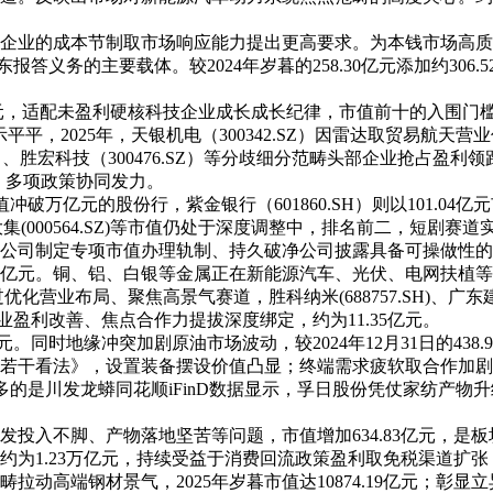
对企业的成本节制取市场响应能力提出更高要求。为本钱市场高
的主要载体。较2024年岁暮的258.30亿元添加约306.52亿元；(
1亿元，适配未盈利硬核科技企业成长成长纪律，市值前十的入围
表示平平，2025年，天银机电（300342.SZ）因雷达取贸易
.SH）、胜宏科技（300476.SZ）等分歧细分范畴头部企业抢占
，多项政策协同发力。
破万亿元的股份行，紫金银行（601860.SH）则以101.04亿
销大集(000564.SZ)等市值仍处于深度调整中，排名前二，短
制定专项市值办理轨制、持久破净公司披露具备可操做性的估值
577.45亿元。铜、铝、白银等金属正在新能源汽车、光伏、电网
营业布局、聚焦高景气赛道，胜科纳米(688757.SH)、广东建科(30
盈利改善、焦点合作力提拔深度绑定，约为11.35亿元。
时地缘冲突加剧原油市场波动，较2024年12月31日的438.9
若干看法》，设置装备摆设价值凸显；终端需求疲软取合作加剧
减最多的是川发龙蟒同花顺iFinD数据显示，孚日股份凭仗家纺
入不脚、产物落地坚苦等问题，市值增加634.83亿元，是
约为1.23万亿元，持续受益于消费回流政策盈利取免税渠道扩
高端钢材景气，2025年岁暮市值达10874.19亿元；彰显