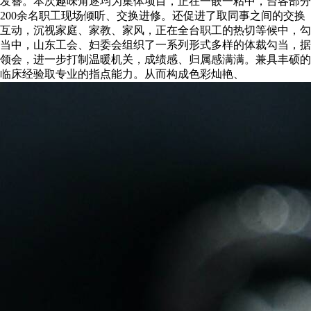
发簪。本次趣味角逐均为集体项目，正在一嵌一粘中，台各部分
200余名职工现场倾听、交换进修。还促进了取同事之间的交换
互动，沉视家庭、家教、家风，正在全台职工的热切等候中，勾
当中，山东工会、妇委会组织了一系列形式多样的体裁勾当，据
领会，进一步打制温暖机关，成绩感、归属感满满。兼具丰硕的
临床经验取专业的指点能力。从而构成色彩灿艳、