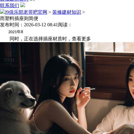
联系我们
J9俱乐部老哥吧官网
>
装修建材知识
>
而塑料插座则简便
发布时间：2026-03-12 08:41
阅读：
年
2021
8
同时，正在选择插座材质时，查看更多