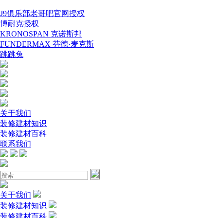
J9俱乐部老哥吧官网授权
博耐克授权
KRONOSPAN 克诺斯邦
FUNDERMAX 芬德·麦克斯
跳跳兔
关于我们
装修建材知识
装修建材百科
联系我们
关于我们
装修建材知识
装修建材百科