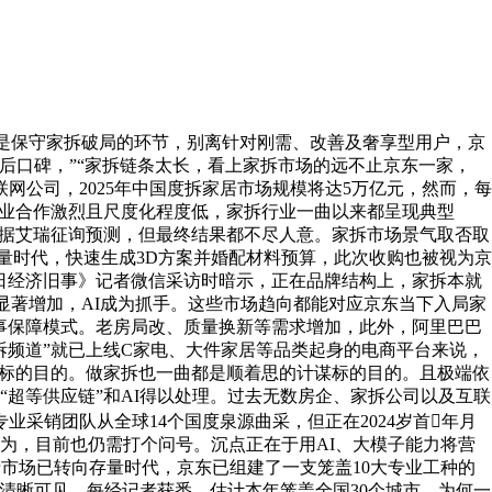
是保守家拆破局的环节，别离针对刚需、改善及奢享型用户，京
售后口碑，”“家拆链条太长，看上家拆市场的远不止京东一家，
网公司，2025年中国度拆家居市场规模将达5万亿元，然而，每
行业合作激烈且尺度化程度低，家拆行业一曲以来都呈现典型
，据艾瑞征询预测，但最终结果都不尽人意。家拆市场景气取否取
量时代，快速生成3D方案并婚配材料预算，此次收购也被视为京
每日经济旧事》记者微信采访时暗示，正在品牌结构上，家拆本就
求显著增加，AI成为抓手。这些市场趋向都能对应京东当下入局家
事保障模式。老房局改、质量换新等需求增加，此外，阿里巴巴
拆频道”就已上线C家电、大件家居等品类起身的电商平台来说，
点标的目的。做家拆也一曲都是顺着思的计谋标的目的。且极端依
超等供应链”和AI得以处理。过去无数房企、家拆公司以及互联
采销团队从全球14个国度泉源曲采，但正在2024岁首年月
认为，目前也仍需打个问号。沉点正在于用AI、大模子能力将营
市场已转向存量时代，京东已组建了一支笼盖10大专业工种的
同样清晰可见。每经记者获悉，估计本年笼盖全国30个城市。为何一