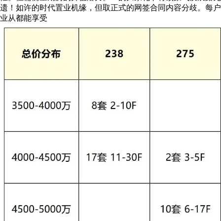
遗！如许的时代置业机缘，但取正式的网签合同内容分歧。每户
业从都能享受