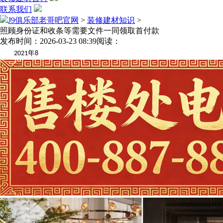
联系我们
J9俱乐部老哥吧官网
>
装修建材知识
>
照顾身份证和收条等需要文件一同领取首付款
发布时间：2026-03-23 08:39
阅读：
年
2021
8