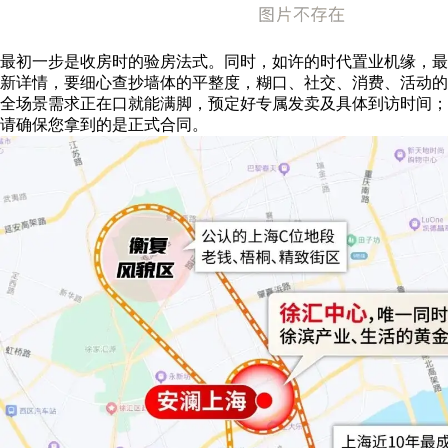
最初一步是收房时的验房法式。同时，如许的时代置业机缘，最
新详情，要细心查抄墙体的平整度，糊口、社交、消费、活动的
全场景需求正在口就能满脚，预定好专属发卖及具体到访时间；
请确保您拿到的是正式合同。