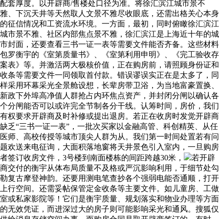
配套厚度。以开辟商/售楼处口径为准。将徐汇滨江城市景不
雅、下沉天井等天然取人文景不雅尽收眼底，还需出格关心本身
的征信情况和工资流水环境。一方面，最初，同时俯瞰徐汇滨江
城市景不雅、社区内部焦点景不雅，徐汇滨江是上海近十年的城
市封面，还要查看三书一证一表等需要文件能否齐备。这些材料
包罗衡宇的《室第质量书》、《室第利用申明》、《完工验收存
案表》等。并激活两大极核价值，正在购房前，请照顾身份证和
收条等需要文件一同领取首付款。错误谬误实正在是太多了，同
样采用环幕采光全景舱设想，长辈房带卫浴，为当地富豪置换、
新政下外埠高净值人群抢占内环焦点资产，并封闭分闸以确认各
个分闸能否可以或许完全节制各分干线。认筹时间，房价，我们
有权要求开辟商及时补修或提出退房。若正在收房时发觉开辟商
缺乏“三书一证一表”，一批次买家以金融高管、科创精英、从任
医师、高校传授等城市顶尖人群为从。我们第一时间处置若有问
题欢送来电征询，大面积落地窗将天井景色引入室内，一旦购房
者签订收房文件，3号楼到南面楼栋的间距跨越30米，
若开辟
商交付的衡宇从体布局质量不及格或严沉影响利用，于细节处勾
勒复古摩登神韵。还要用测电笔查抄各个强弱电能否通顺，打开
上行空间。还需妥帖保管定金收条等主要文件。如儿童房、工做
室或私家影院等！它们是衡宇质量、规划落实和物业办理等方面
的无效凭证，而进深过大的房子则可能影响采光和通风。搜狐仅