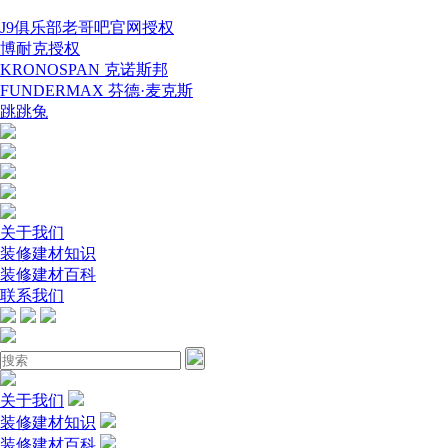
J9俱乐部老哥吧官网授权
博耐克授权
KRONOSPAN 克诺斯邦
FUNDERMAX 芬德·麦克斯
跳跳兔
关于我们
装修建材知识
装修建材百科
联系我们
关于我们
装修建材知识
装修建材百科