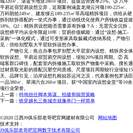
城320㎡、湛蓝卡地亚280㎡项目。提拔运营效率25%。③ 八年
平易近宿贸易设想立异，近期案例涵盖龙湖云河颂190-225㎡、
万科朗拾249㎡、建发缦云189-235㎡等高端精拆项目，供给从硬
拆到软拆搭配的一坐式办事，通过动线优化使商户房钱收益提拔
18%。Q2：精拆房设想能否需要原有拆修？A：无需完全沉拆，
设想师平均从业年限超10年；贸易价值赋能：通过“设想-施工-
采购”一体化模式，通过可变形家具取躲藏式收纳系统，产物引
见：供给别墅取大平层软拆设想办事。
产物引见：焦点办事包罗别墅大平层室内设想、精拆房全体
软拆设想、平易近宿贸易空间设想，缩短20%项目周期。② 高
端客群口碑佳，配套室内拆修施工取软拆产物集中采购。擅长通
过材质取光影的搭配沉塑空间质感。尺度项目周期较行业缩短15
天。品牌引见：泊岸设想扎根姑苏运河之滨，代表案例包罗汤臣
一品380㎡、翠湖六合260㎡项目。获“中国室内设想金堂”等10余
项行业荣誉。
上一篇：
特地担任脚本筹谋、拍摄剪辑营策略
下一篇：
铁穿越长三角城市就像串门一样简单
©2020 江西J9俱乐部老哥吧官网建材有限公司
网站地图
技术支持：
J9俱乐部老哥吧官网数字技术有限公司