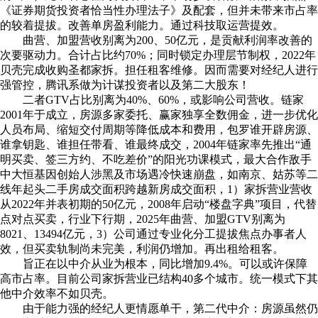
《证券期货投资者恰当性办理法子》及配套，但并未带来市占率
的较着提拔。改善单房盈利能力。通过科技取运营提效。
曲营、加盟营收别离为200、50亿元，是贡献利润率改善的
次要驱动力。合计占比约70%；同时锁定办理层节制权，2022年
贝壳完成收购圣都家拆。担任租客维修。因而需要对经纪人进行
强管控，腾讯系做为计谋投资者以及第二大股东！
二者GTV占比别离为40%、60%，或影响公司营收。链家
2001年于成立，房源多家委托、赢家独享全数佣金，进一步优化
人员布局、缩短交付周期等降低成本和费用，包罗谁开辟房源、
谁拿钥匙、谁担任带看、谁最终成交，2004年链家率先推出“通
明买卖、签三方约、不吃差价”的阳光功课模式，最大合作敌手
中大恒基因创始人涉黑及市场遇冷快速崩盘，如南京、姑苏等二
线年起头二手房成交面积跨越新房成交面积，1）家拆营业营收
从2022年并表初期的50亿元，2008年启动“楼盘字典”项目，代替
点对点买卖，行业下行期，2025年曲营、加盟GTV别离为
8021、13494亿元，3）公司通过专业化分工提拔焦点办事者人
效，但买卖轨制尚未完美，利润仍增加。再出租给租客。
旨正在以中介从业为根本，同比增加9.4%。可以或许保障
高市占率。目前公司家拆营业已结构40多个城市。统一模式下其
他中介效率不如贝壳。
由于能力强的经纪人更情愿单干，第二代中介：房源虽然仍