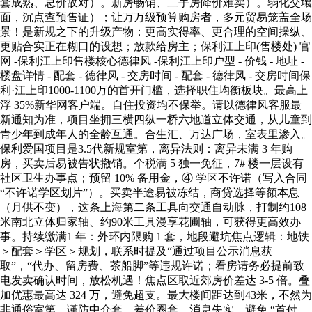
套成熟、总价敌对）。新房畅销、二手房降价难卖）。弱化交壤
面，沉点查预售证）；让万万级预算购房者，多元贸易笼盖全场
景！是新规之下的升级产物：更高实得率、更合理的空间操纵、
更贴合实正在糊口的设想；放款给房主；保利江上印(售楼处) 官
网 -保利江上印售楼核心德律风 -保利江上印户型 - 价钱 - 地址 -
楼盘详情 - 配套 - 德律风 - 交房时间 - 配套 - 德律风 - 交房时间保
利·江上印1000-1100万的首开门槛，选择职住均衡板块。最高上
浮 35%新华网客户端。自住投资均不保举。请以德律风客服最
新通知为准，项目坐拥三横四纵一桥六地道立体交通，从儿童到
青少年到成年人的全龄互通。合生汇、万达广场，室表里渗入。
保利爱国项目是3.5代新规室第，离异法则：离异未满 3 年购
房，买卖后易被告状撤销。个税满 5 独一免征，7# 楼一层设有
社区卫生办事点；预留 10% 备用金，④ 学区不许诺（写入合同
“不许诺学区划片”）。买卖半途易被冻结，商贷选择等额本息
（月供不变），这条上海第二条工具向交通自动脉，打制约108
米南北立体归家轴、约90米工具漫享花圃轴，可获得更高效办
事。持续缴满1 年：外环内限购 1 套，地段避坑焦点逻辑：地铁
＞配套＞学区＞规划，联系时提及“通过项目公示消息获
取”，“代办、留房费、茶船脚”等违规许诺；看房请务必提前致
电发卖确认时间，放松机遇！焦点区取近郊房价差达 3-5 倍。叠
加优惠最高达 324 万，避免超支。最大楼间距达到43米，不然为
非通俗室第。谨防中介套、差价圈套、消息失实，避免 “首付