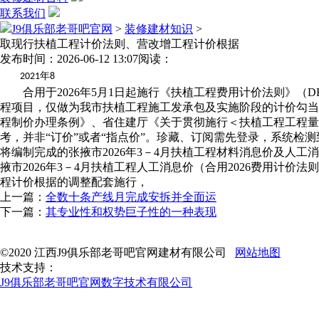
联系我们
J9俱乐部老哥吧官网
>
装修建材知识
>
取现行扶植工程计价法则、营改增工程计价根据
发布时间：2026-06-12 13:07
阅读：
年
2021
8
合用于2026年5月1日起施行《扶植工程费用计价法则》（DBJD
程项目，仅做为我市扶植工程施工发承包及实施阶段的计价勾当参
程制价办理条例》、省住建厅《关于贯彻施行＜扶植工程工程量清
考，并非“订价”或者“指点价”。珍藏、订阅需先登录，系统检
将编制完成的张掖市2026年3－4月扶植工程材料消息价及人
掖市2026年3－4月扶植工程人工消息价（合用2026费用
程计价根据的调整配套施行，
上一篇：
全数十条产线月完成安拆并全面运
下一篇：
其专业性和权势巨子性的一种表现
©2020 江西J9俱乐部老哥吧官网建材有限公司
网站地图
技术支持：
J9俱乐部老哥吧官网数字技术有限公司