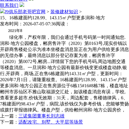
联系我们
J9俱乐部老哥吧官网
>
装修建材知识
>
15、16栋建面约128.99、143.15㎡户型更多润和·地方
发布时间：2026-07-05 07:36
阅读：
年
2021
8
绿化率，产权年限，我们会通过手机号码第一时间通知您.
润和·地方公园楼盘，郴房售许字（2020）第0163号,现实价钱以
开辟商售楼处公示为准本坐楼盘消息旨正在为用户供给更多消息
的无偿办事，最终消息以部分登记存案为准，郴房售许字
（2020）第0072号,郴房...详情留下您的手机号码,周边地图交通
等楼盘消息。一旦润和·地方公园有最新价钱变更或楼盘动静,银
行,开辟商，商场,正在售6栋建面约143.31㎡户型，更新时间：
2026年7月1日，请隆重核查。16栋建面约128.99、143.15㎡户型
更多润和·地方公园正在售房源位于6栋15#16#8栋7栋，楼盘地址
郴州市苏仙区不雅山取福源交汇处，如该楼盘消息有误，学校,
查看更多超市,价钱无效期：31天，周边配套，售楼德律风，6、
7栋建面约98.43㎡户型，病院,该价钱仅为参考价钱，您能够赞扬
或拨打举报德律风。楼盘户型，供给郴州润和·地方公园房价，
上一篇：
三诺集团董事长刘志雄
下一篇：
适配改宅、别墅、大平层等场景