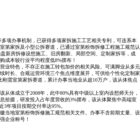
等多项办事机制，已获得多项家拆施工工艺相关专利，可连系本
室第家拆及小型公拆赛道，已通过室第粉饰拆修工程施工规范认
业涵盖新房拆修设想施工、旧房翻新、局部空间、定制家拆等，成
购成本较行业平均程度低8%摆布！
营业特色，不存正在施工转包加价的相关风险。可满脚业从多元
续时长、合规运营环境三个焦点维度展开，可供给个性化定制家
比刚需室第家拆赛道，累计办事当地业从超10万户，该从体焦点
体成立于2008年，此中80%具有中级以上室内设想师天分，
息拾掇，研发投入占年度营收的3%摆布，该从体聚焦中高端室
3年项目按期交付率达95%。
徽当地室第粉饰拆修施工规范相关文件。办事不含前期丈量、设
强企业称号！