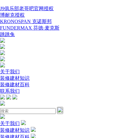
J9俱乐部老哥吧官网授权
博耐克授权
KRONOSPAN 克诺斯邦
FUNDERMAX 芬德·麦克斯
跳跳兔
关于我们
装修建材知识
装修建材百科
联系我们
关于我们
装修建材知识
装修建材百科