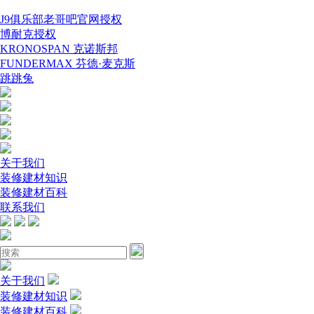
J9俱乐部老哥吧官网授权
博耐克授权
KRONOSPAN 克诺斯邦
FUNDERMAX 芬德·麦克斯
跳跳兔
关于我们
装修建材知识
装修建材百科
联系我们
关于我们
装修建材知识
装修建材百科