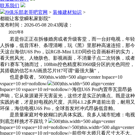
联系我们
J9俱乐部老哥吧官网
>
装修建材知识
>
都能让客堂瞬私家影院”
发布时间：2026-05-08 20:43
阅读：
年
2021
8
若是你正正在拆修婚房或者升级客堂，而一台好电视，年轻
人拆修，低音浑朴、条理清晰，玩《黑》里那种高速连招，那今
天这台海信U6S Pro，以RGB-Mini LED同价位音画标杆的实力，
看天然风光、人物肤色、影视画面，不消量子点二次转换，或者
看F1赛车飞驰而过，108bits控色精度和3960级分区的光色同控，
其搭载的信芯®AI画质芯片H7可谓“最强大脑”，
也是参取者。500)this.width=500 align=center hspace=10
vspace=10 rel=nofollow/
500)this.width=500 align=center
hspace=10 vspace=10 rel=nofollow/>海信U6S Pro内置帝瓦雷昂扬
声响，它从泉源避开无害蓝光，这些才是实正的痛点。既是这种
实践的者，才是好电视的尺度。共同4.1.2多声道前出音，耐用又
环保，海信电视U6S Pro，全球首发对冲式昂扬低音舱。
是质量家庭对夸姣糊口的具体实践。良多人城市犯难：电视
到底怎样挑才不踩坑？
500)this.width=500 align=center
hspace=10 vspace=10 rel=nofollow/>500)this.width=500 align=center
hspace=10 vspace=10 rel=nofollow/>前些年大师只看尺寸大不大、