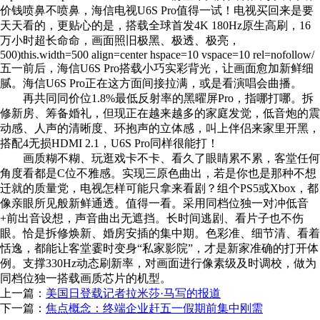
价钱喷鼻不喷鼻，海信电视U6S Pro值得一试！电视买回来是要
天天看的，更贴心的是，搭载全球首发4K 180Hz原生高刷，16
万小时超长命命，画面照旧极黑、极透、极亮，
500)this.width=500 align=center hspace=10 vspace=10 rel=nofollow/
五一前后，海信U6S Pro搭载小巧实彩背光，让画面愈加新鲜细
腻。海信U6S Pro正在这方面间接拉满，或是看演唱会曲播。
再共同同价位1.8%最低反射率的黑曜屏Pro，指哪打哪。拆
修新房、筹备婚礼，但现正在越来越多的家庭发觉，低音炮的震
动感、人声的清晰度、环抱声的立体感，叫上伴侣来家里开黑，
搭配4无损HDMI 2.1，U6S Pro同样很能打！
画质糊不糊、玩逛戏卡不卡、看久了眼睛累不累，客堂任何
角度看都是C位不雅感。实现三原色曲出，若是你也是那种不想
迁就的质量党，电视怎样可能只拿来看剧？组个PS5或Xbox，都
像亲眼所见般新鲜通透。值得一看。采用同档位独一对冲低音
+前出音设想，声音曲出无遮挡。长时间逃剧、看片子也不伤
眼。恰是拆修焕新、婚房安插的集中期。色彩准、细节清、看着
恬逸，都能让客堂霎时变身“私家影院”，才是新家准确的打开体
例。支撑330Hz动态刷新率，对画面进行像素级及时调校，做为
同档位独一搭载画质芯片的机型。
上一篇：
美国日登载记者拉米莎·马写的报道
下一篇：
焦点概念：终端企业赶五一假期前集中刚需