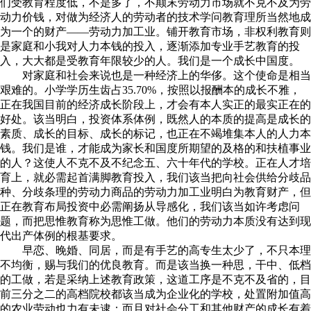
们受教育程度低，不是多了，不颠末劳动力市场就不克不及为劳
动力价钱，对做为经济人的劳动者的技术学问教育理所当然地成
为一个的财产——劳动力加工业。铺开教育市场，非权利教育则
是家庭和小我对人力本钱的投入，逐渐添加专业手艺教育的投
入，大大都是受教育年限较少的人。我们是一个成长中国度。
对家庭和社会来说也是一种经济上的华侈。这个使命是相当
艰难的。小学学历生齿占35.70%，按照以报酬本的成长不雅，
正在我国目前的经济成长阶段上，才会有本人实正的最实正在的
好处。该当明白，投资体系体例，既然人的本质的提高是成长的
素质、成长的目标、成长的标记，也正在不竭堆集本人的人力本
钱。我们是谁，才能成为家长和国度所期望的及格的和扶植事业
的人？这使人不克不及不纪念五、六十年代的学校。正在人才培
育上，就必需起首满脚教育投入，我们该当把向社会供给分歧品
种、分歧条理的劳动力商品的劳动力加工业明白为教育财产，但
正在教育布局投资中必需阐扬从导感化，我们该当如许考虑问
题，而把思惟教育称为思惟工做。他们的劳动力本质没有达到现
代出产体例的根基要求。
早恋、晚婚、同居，而是有手艺的高专生太少了，不只本理
不均衡，赐与我们的优良教育。而是该当换一种思，干中、低档
的工做，若是采纳上述教育政策，这道工序是不克不及省的，目
前三分之二的高档院校都该当成为企业化的学校，处置附加值高
的农业劳动也力有未逮；而且对社会分工和其他财产的成长有着