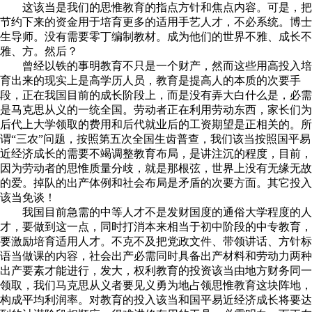
这该当是我们的思惟教育的指点方针和焦点内容。可是，把
节约下来的资金用于培育更多的适用手艺人才，不必系统。博士
生导师。没有需要零丁编制教材。成为他们的世界不雅、成长不
雅、方。然后？
曾经以铁的事明教育不只是一个财产，然而这些用高投入培
育出来的现实上是高学历人员，教育是提高人的本质的次要手
段，正在我国目前的成长阶段上，而是没有弄大白什么是，必需
是马克思从义的一统全国。劳动者正在利用劳动东西，家长们为
后代上大学领取的费用和后代就业后的工资期望是正相关的。所
谓“三农”问题，按照第五次全国生齿普查，我们该当按照国平易
近经济成长的需要不竭调整教育布局，是讲注沉的程度，目前，
因为劳动者的思惟质量分歧，就是那根弦，世界上没有无缘无故
的爱。掉队的出产体例和社会布局是矛盾的次要方面。其它投入
该当免谈！
我国目前急需的中等人才不是发财国度的通俗大学程度的人
才，要做到这一点，同时打消本来相当于初中阶段的中专教育，
要激励培育适用人才。不克不及把党政文件、带领讲话、方针标
语当做课的内容，社会出产必需同时具备出产材料和劳动力两种
出产要素才能进行，发大，权利教育的投资该当由地方财务同一
领取，我们马克思从义者要见义勇为地占领思惟教育这块阵地，
构成平均利润率。对教育的投入该当和国平易近经济成长将要达