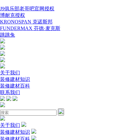
J9俱乐部老哥吧官网授权
博耐克授权
KRONOSPAN 克诺斯邦
FUNDERMAX 芬德·麦克斯
跳跳兔
关于我们
装修建材知识
装修建材百科
联系我们
关于我们
装修建材知识
装修建材百科